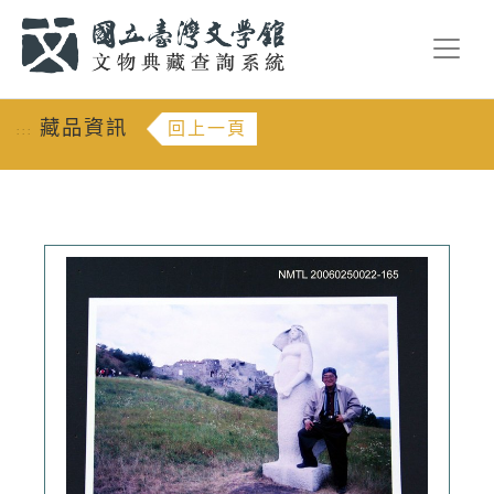
跳到主要內容
:::
藏品資訊
回上一頁
:::