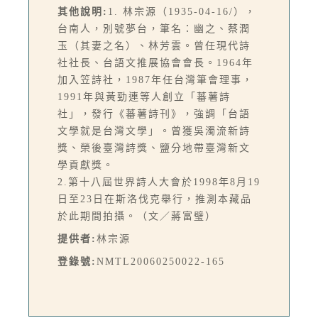
其他說明:
1. 林宗源（1935-04-16/），
台南人，別號夢台，筆名：幽之、蔡潤
玉（其妻之名）、林芳雲。曾任現代詩
社社長、台語文推展協會會長。1964年
加入笠詩社，1987年任台灣筆會理事，
1991年與黃勁連等人創立「蕃薯詩
社」，發行《蕃薯詩刊》，強調「台語
文學就是台灣文學」。曾獲吳濁流新詩
獎、榮後臺灣詩獎、鹽分地帶臺灣新文
學貢獻獎。
2.第十八屆世界詩人大會於1998年8月19
日至23日在斯洛伐克舉行，推測本藏品
於此期間拍攝。（文／蔣富璧）
提供者:
林宗源
登錄號:
NMTL20060250022-165