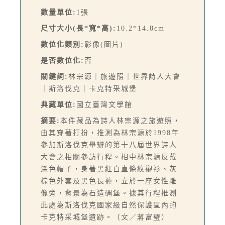
數量單位:
1張
尺寸大小(長*寬*高):
10.2*14.8cm
數位化類別:
影像(圖片)
是否數位化:
否
關鍵詞:
林宗源｜旅遊照｜世界詩人大會
｜斯洛伐克｜卡克特采城堡
典藏單位:
國立臺灣文學館
摘要:
本件藏品為詩人林宗源之旅遊照，
由其穿著打扮，推測為林宗源於1998年
參加斯洛伐克舉辦的第十八屆世界詩人
大會之相關參訪行程。相中林宗源反戴
深色帽子，身著黑紅白直條紋襯衫、灰
棕色外套及黑色長褲，立於一座女性雕
像旁，背景為石造碉堡。據其行程推測
此處為斯洛伐克國家級自然保護區內的
卡克特采城堡遺跡。（文／蔣富璧）