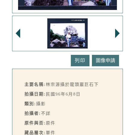
列印
主要名稱:
林宗源攝於龍頭巖巨石下
拍攝日期:
民國96年6月8日
類別:
攝影
拍攝者:
不詳
原件與否:
原件
藏品層次:
單件