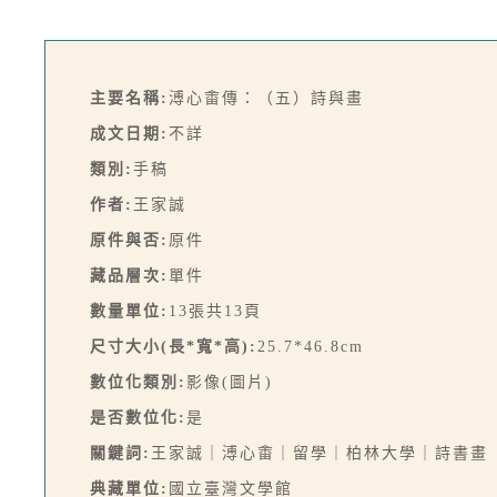
主要名稱:
溥心畬傳：（五）詩與畫
成文日期:
不詳
類別:
手稿
作者:
王家誠
原件與否:
原件
藏品層次:
單件
數量單位:
13張共13頁
尺寸大小(長*寬*高):
25.7*46.8cm
數位化類別:
影像(圖片)
是否數位化:
是
關鍵詞:
王家誠｜溥心畬｜留學｜柏林大學｜詩書畫
典藏單位:
國立臺灣文學館