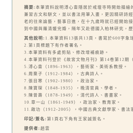
摘要:
本筆資料說明溥心畬隱居於戒壇寺時開始描繪
兼習古文和駢文，並以書法用筆入畫，更因精研詩
老的往來論藝，藝事日進，在十九歲時就已經開始
到中國與羅清媛完婚，隔年又赴德國入柏林研究，
其他說明:
1.本筆資料13張共13頁，書寫於600字
2.第1頁標題下有作者署名。
3.本筆資料有多處剪貼、修改增補痕跡。
4.本筆資料刊登於《故宮文物月刊》第14卷第12期（總
5.溥心畬（1896-1963），藝術家、美術系教授。
6.周棄子（1912-1984），古典詩人。
7.張目寒（1902-1980），政治家。
8.陳寶琛（1848-1935），晚清官員、學者。
9.陳曾壽（1878-1949），清代詩人、書畫家。
10.章一山（1861-1949），政治家、教育家。
11.啟功（1912-2005），中國古典文獻學家、書法
印記/簽名:
第1頁右下角有王家誠簽名。
提供者:
趙雲