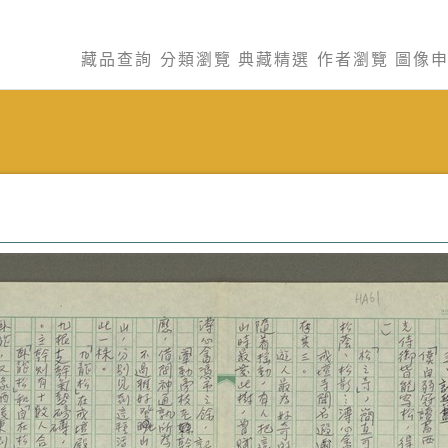
藏品查詢
分類瀏覽
典藏精選
作者瀏覽
圖像