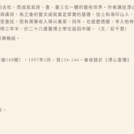
的古松，而成就其詩、書、畫三位一體的藝術世界。作者講述溥
經與唐詩，為之後的藝文成就奠定厚實的基礎。加上和海印山人
接受委託，而有潤筆收入得以養家。同年，也遊歷德國，考入柏
歷時三年半，於二十八歲獲博士學位返回中國。（文／莊千慧）
象球牌稿紙。
168期），1997年3月，頁134-144。後收錄於《溥心畬傳》（
家。