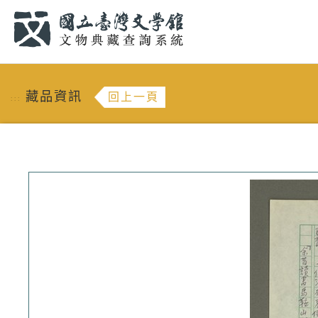
跳到主要內容
:::
藏品資訊
回上一頁
:::