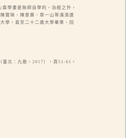
心畬學畫是無師自學的，治經之外，
、陳寶琛、陳曾壽、章一山等滿清遺
林大學，直至二十二歲大學畢業，回
臺北：九歌，2017），頁51-61。