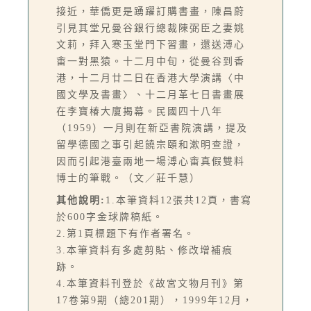
接近，華僑更是踴躍訂購書畫，陳昌蔚
引見其堂兄曼谷銀行總裁陳弼臣之妻姚
文莉，拜入寒玉堂門下習畫，還送溥心
畬一對黑猿。十二月中旬，從曼谷到香
港，十二月廿二日在香港大學演講〈中
國文學及書畫〉、十二月革七日書畫展
在李寶椿大廈揭幕。民國四十八年
（1959）一月則在新亞書院演講，提及
留學德國之事引起饒宗頤和漱明查證，
因而引起港臺兩地一場溥心畬真假雙料
博士的筆戰。（文／莊千慧）
其他說明:
1.本筆資料12張共12頁，書寫
於600字金球牌稿紙。
2.第1頁標題下有作者署名。
3.本筆資料有多處剪貼、修改增補痕
跡。
4.本筆資料刊登於《故宮文物月刊》第
17卷第9期（總201期），1999年12月，