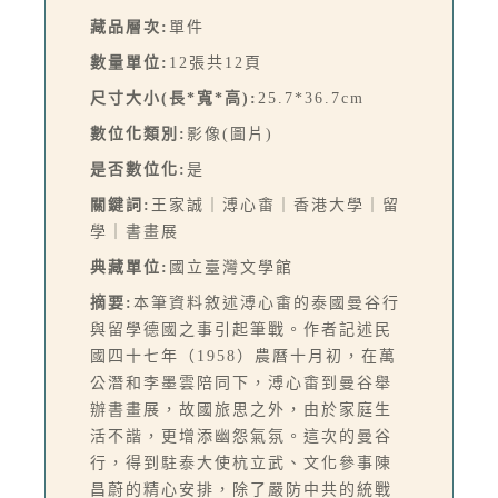
藏品層次:
單件
數量單位:
12張共12頁
尺寸大小(長*寬*高):
25.7*36.7cm
數位化類別:
影像(圖片)
是否數位化:
是
關鍵詞:
王家誠｜溥心畬｜香港大學｜留
學｜書畫展
典藏單位:
國立臺灣文學館
摘要:
本筆資料敘述溥心畬的泰國曼谷行
與留學德國之事引起筆戰。作者記述民
國四十七年（1958）農曆十月初，在萬
公潛和李墨雲陪同下，溥心畬到曼谷舉
辦書畫展，故國旅思之外，由於家庭生
活不諧，更增添幽怨氣氛。這次的曼谷
行，得到駐泰大使杭立武、文化參事陳
昌蔚的精心安排，除了嚴防中共的統戰