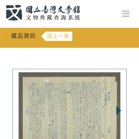
跳到主要內容
:::
藏品資訊
回上一頁
:::