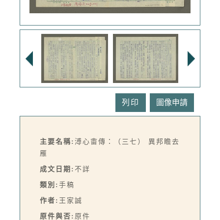
列印
主要名稱:
溥心畬傳：（三七） 異邦瞻去
雁
成文日期:
不詳
類別:
手稿
作者:
王家誠
原件與否:
原件