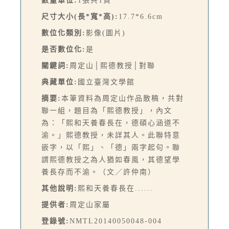
數量單位:
1張共1頁
尺寸大小(長*寬*高):
17.7*6.6cm
數位化類別:
影像(圖片)
是否數位化:
是
關鍵詞:
周定山│熙德教授│對聯
典藏單位:
國立臺灣文學館
摘要:
本筆資料為周定山作品散稿，共對
聯一組，題目為「熙德教授」，內文
為：「熙和天養春長在，德碩心涵道不
渝。」熙德教授，未詳其人。此聯特意
嵌字，以「熙」、「德」兩字起句。聯
謂熙德教授之為人猶如春風，其德望學
養長存而不渝。（文／許仲南）
其他說明:
熙和天養春長在......
提供者:
周定山家屬
登錄號:
NMTL20140050048-004