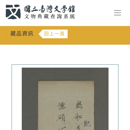
跳到主要內容
:::
藏品資訊
回上一頁
:::