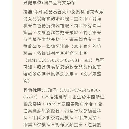
典藏單位:
國立臺灣文學館
摘要:
本件藏品為台大中文系教授宋淑萍
的女兒翁均和的婚紗照。畫面中，翁均
和著白色低胸婚紗禮服，領口掛有珠串
飾品，長髮盤起並戴著頭紗，雙手拿著
百合捧花坐於長椅上。畫面後方有一黃
色簾幕及一幅知名油畫〈暴風雨〉的仿
製品。依據系列照片所附之卡片
（NMTL20150281482-001，A1）內容
可知，照片應為琦君的乾女兒翁均和寄
給乾爹乾媽以慰遠念之用。（文／廖堅
均）
其他說明:
1.琦君（1917-07-24/2006-
06-07），本名潘希珍，出生於中國浙江
省永嘉縣，1949年隨國民政府來台，曾
任高檢處紀錄股長、司法行政部編審科
長、中國文化學院副教授、中央大學、
中興大學教授。創作文類豐富，包含散