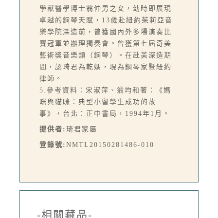
學獸醫學博士翁仲男之女，幼時即展現
卓越的鋼琴天賦，13歲赴紐約茱莉亞音
樂學院深造前，曾獲國內外多場演奏比
賽冠軍並辦理獨奏會。曾獲第七屆奇美
藝術獎音樂類（鋼琴）。在赴美深造期
間，認琦君為乾媽，現為鋼琴家暨紐約
律師。
5.參考資料：宋淑萍、翁均和著：《媽
咪與貓咪：典型小留學生成功的故
事》，台北：正中書局，1994年1月。
提供者:
琦君家屬
登錄號:
NMTL20150281486-010
-相關藏品-