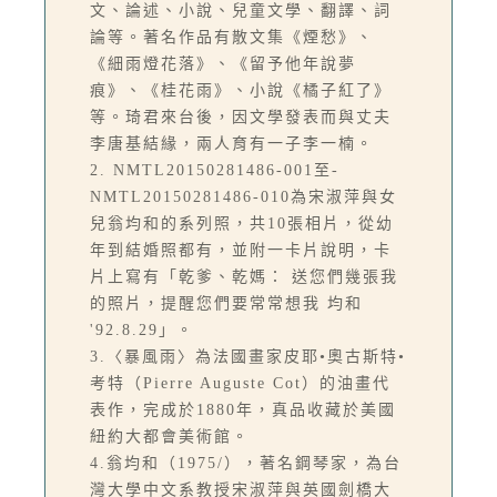
文、論述、小說、兒童文學、翻譯、詞
論等。著名作品有散文集《煙愁》、
《細雨燈花落》、《留予他年說夢
痕》、《桂花雨》、小說《橘子紅了》
等。琦君來台後，因文學發表而與丈夫
李唐基結緣，兩人育有一子李一楠。
2. NMTL20150281486-001至-
NMTL20150281486-010為宋淑萍與女
兒翁均和的系列照，共10張相片，從幼
年到結婚照都有，並附一卡片說明，卡
片上寫有「乾爹、乾媽： 送您們幾張我
的照片，提醒您們要常常想我 均和
'92.8.29」。
3.〈暴風雨〉為法國畫家皮耶•奧古斯特•
考特（Pierre Auguste Cot）的油畫代
表作，完成於1880年，真品收藏於美國
紐約大都會美術館。
4.翁均和（1975/），著名鋼琴家，為台
灣大學中文系教授宋淑萍與英國劍橋大