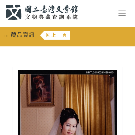
跳到主要內容
:::
藏品資訊
回上一頁
:::