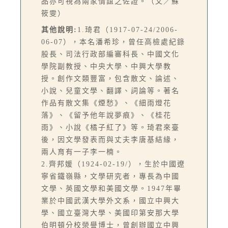
品亦可視為兩家情誼之佐證。（文／蘇
筱雯）
其他說明:
1.琦君（1917-07-24/2006-
06-07），本名潘希珍，曾任高檢處紀錄
股長、司法行政部編審科長、中國文化
學院副教授、中央大學、中興大學教
授。創作文類豐富，包含散文、論述、
小說、兒童文學、翻譯、詞論等。著名
作品有散文集《煙愁》、《細雨燈花
落》、《留予他年說夢痕》、《桂花
雨》、小說《橘子紅了》等。琦君來臺
後，因文學發表而與丈夫李唐基結緣，
兩人育有一子李一楠。
2.齊邦媛（1924-02-19/），生於中國遼
寧省鐵嶺縣，文學研究者，專長為中國
文學、英國文學和美國文學。1947年畢
業於中國武漢大學外文系，國立中興大
學、國立臺灣大學、美國印第安那大學
伯明頓分校榮譽博士，曾創辦國立中興