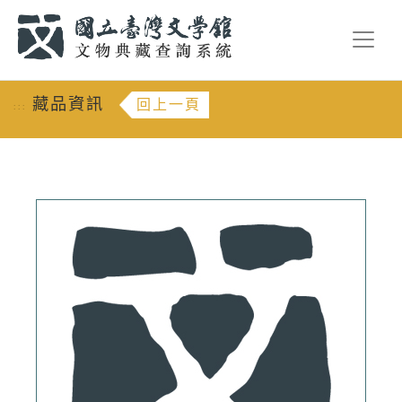
跳到主要內容
:::
藏品資訊
回上一頁
:::