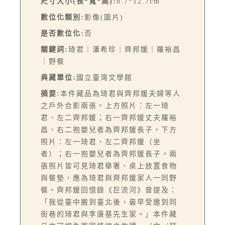
尺寸大小(長*寬*高):
8.7*12.7cm
數位化類別:
影像(圖片)
是否數位化:
否
關鍵詞:
琦君｜潘希珍｜齊邦媛｜羅裕昌
｜野餐
典藏單位:
國立臺灣文學館
摘要:
本件藏品為琦君與齊邦媛夫婦等人
之戶外合影兩張。上方照片：左一琦
君、左二齊邦媛；右一齊邦媛丈夫羅裕
昌、右二抱嬰兒者為齊邦媛長子。下方
照片：左一琦君、左二齊邦媛（坐
者）；右一抱嬰兒者為齊邦媛長子。兩
張照片皆可見琦君舉箸、桌上放置食物
與餐墊，應為琦君與齊邦媛家人一同野
餐。齊邦媛回憶錄《巨流河》曾提及：
「我從臺中搬到臺北後，最早受邀到同
街巷的琦君與李唐基先生家。」本件藏