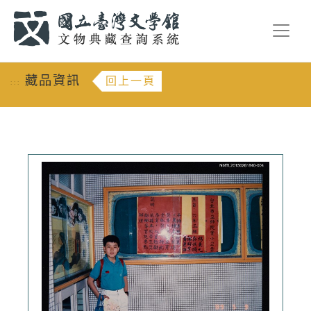
跳到主要內容
:::
藏品資訊
回上一頁
:::