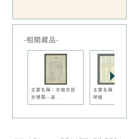
-相關藏品-
主要名稱：亦痴亦迷
主要名稱：鏡齋十二
亦博聞—談...
琴銘