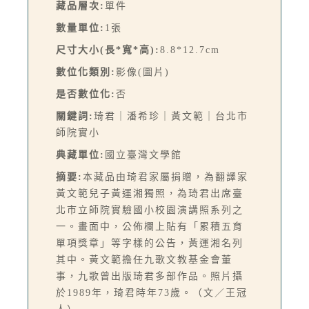
藏品層次:
單件
數量單位:
1張
尺寸大小(長*寬*高):
8.8*12.7cm
數位化類別:
影像(圖片)
是否數位化:
否
關鍵詞:
琦君｜潘希珍｜黃文範｜台北市
師院實小
典藏單位:
國立臺灣文學館
摘要:
本藏品由琦君家屬捐贈，為翻譯家
黃文範兒子黃運湘獨照，為琦君出席臺
北市立師院實驗國小校園演講照系列之
一。畫面中，公佈欄上貼有「累積五育
單項獎章」等字樣的公告，黃運湘名列
其中。黃文範擔任九歌文教基金會董
事，九歌曾出版琦君多部作品。照片攝
於1989年，琦君時年73歲。（文／王冠