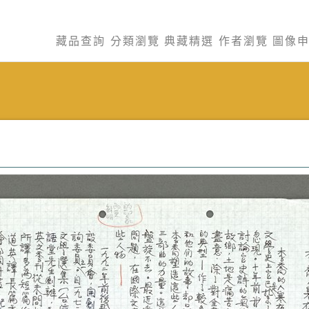
藏品查詢
分類瀏覽
典藏精選
作者瀏覽
圖像