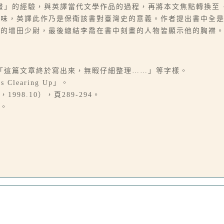
畫」的經驗，與英譯當代文學作品的過程，再將本文焦點轉換至
情味，英譯此作乃是保衛該書對臺灣史的意義。作者提出書中全
緣的增田少尉，最後總結李喬在書中刻畫的人物皆顯示他的胸襟
言「這篇文章終於寫出來，無睱仔細整理……」等字樣。
Clearing Up」。
98.10），頁289-294。
家。