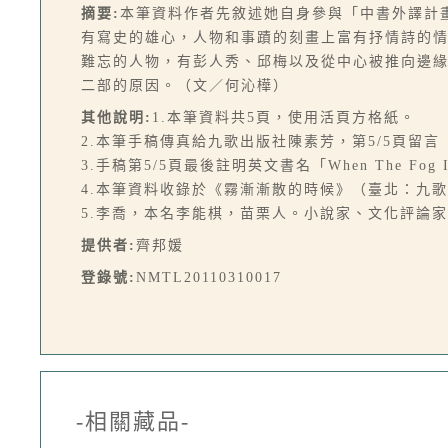
摘要:
本筆資料作者先敘述她自身參與「中書外譯計
有寫史的雄心，人物和事蹟的刻畫上富有抒情詩的
難忘的人物，有彭人秀、邱梅以及從中心被推向邊
二部的原因。（文／何沁樺）
其他說明:
1.本筆資料共5頁，使用活頁方格紙。
2.本筆手稿傳真給九歌出版社陳素芳，第5/5頁留
3.手稿第5/5頁最後註明英文書名「When The Fog Is 
4.本筆資料收錄於《霧漸漸散的時候》（臺北：九歌，19
5.李喬，本名李能棋，苗栗人。小說家、文化評論
提供者:
齊邦媛
登錄號:
NMTL20110310017
-相關藏品-