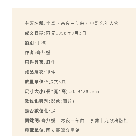
主要名稱:
李喬〈寒夜三部曲〉中難忘的人物
成文日期:
西元1998年9月3日
類別:
手稿
作者:
齊邦媛
原件與否:
原件
藏品層次:
單件
數量單位:
5張共5頁
尺寸大小(長*寬*高):
20.9*29.5cm
數位化類別:
影像(圖片)
是否數位化:
是
關鍵詞:
齊邦媛｜寒夜三部曲｜李喬｜九歌出版社
典藏單位:
國立臺灣文學館