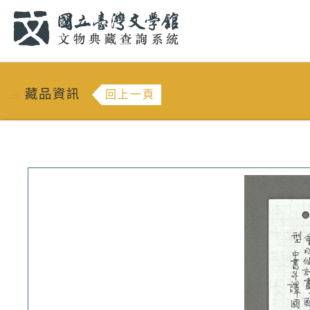
跳到主要內容
:::
藏品資訊
回上一頁
:::