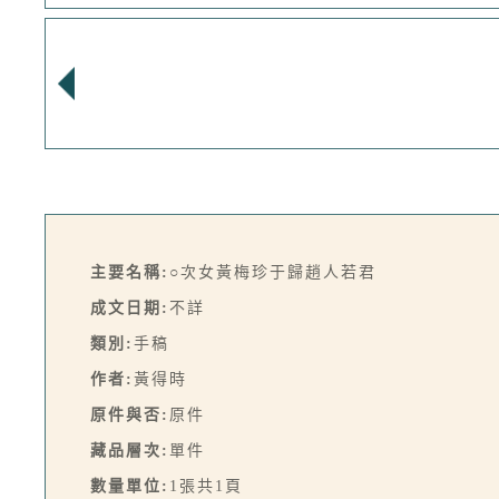
主要名稱:
○次女黃梅珍于歸趙人若君
成文日期:
不詳
類別:
手稿
作者:
黃得時
原件與否:
原件
藏品層次:
單件
數量單位:
1張共1頁