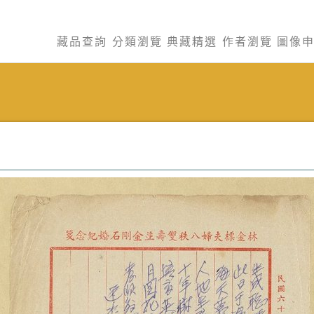
藏品查詢
分類瀏覽
典藏精選
作者瀏覽
圖像