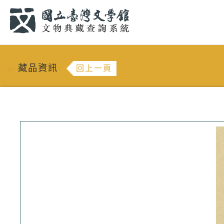
跳到主要內容
:::
藏品資訊
回上一頁
:::