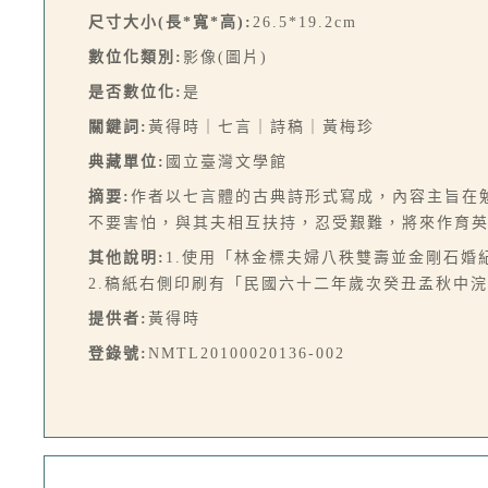
尺寸大小(長*寬*高):
26.5*19.2cm
數位化類別:
影像(圖片)
是否數位化:
是
關鍵詞:
黃得時｜七言｜詩稿｜黃梅珍
典藏單位:
國立臺灣文學館
摘要:
作者以七言體的古典詩形式寫成，內容主旨在
不要害怕，與其夫相互扶持，忍受艱難，將來作育英才
其他說明:
1.使用「林金標夫婦八秩雙壽並金剛石婚
2.稿紙右側印刷有「民國六十二年歲次癸丑孟秋中
提供者:
黃得時
登錄號:
NMTL20100020136-002