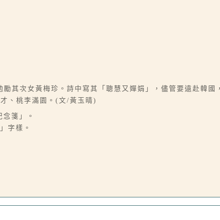
勉勵其次女黃梅珍。詩中寫其「聰慧又嬋娟」，儘管要遠赴韓國
、桃李滿園。(文/黃玉晴)
紀念箋」。
浣」字樣。