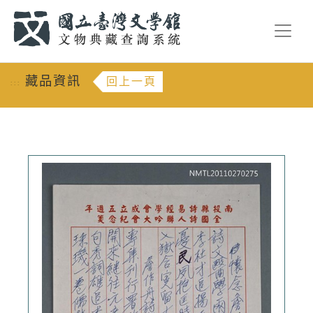
跳到主要內容
:::
藏品資訊
回上一頁
:::