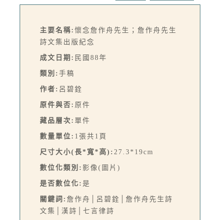
主要名稱:
懷念詹作舟先生；詹作舟先生
詩文集出版紀念
成文日期:
民國88年
類別:
手稿
作者:
呂碧銓
原件與否:
原件
藏品層次:
單件
數量單位:
1張共1頁
尺寸大小(長*寬*高):
27.3*19cm
數位化類別:
影像(圖片)
是否數位化:
是
關鍵詞:
詹作舟│呂碧銓│詹作舟先生詩
文集│漢詩│七言律詩