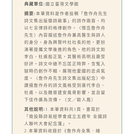
典藏單位:
國立臺灣文學館
摘要:
本筆資料是作者投稿「詹作舟先生
詩文集出版徵詩啟事」的詩作兩首，均
以七言律詩的格律創作。〈懷念詹作舟
先生〉內容描述詹作舟兼具醫生與詩人
的身分，身為興賢吟社社長的他，更扮
演著提攜文學後進的角色。他的詩文如
李白、杜甫般正氣，其醫術高明且廣受
好評。詩文中總不忘匡正時弊，含冤入
獄時仍創作不輟，展現他愛國的忠貞氣
度。〈詹作舟先生詩文集出版紀念〉中
讚揚詹作舟的詩文風格受到唐代李白、
杜甫，以及魏晉建安風骨影響，並且留
下佳作廣為流傳。（文／歐人鳳）
其他說明:
1.本筆資料共1頁，書寫於
「南投縣詩易經學會成立五週年 全國詩
人聯吟大會紀念箋」。
2.本筆資料收錄於《詹作舟全集．緒