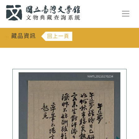
跳到主要內容
:::
藏品資訊
回上一頁
:::