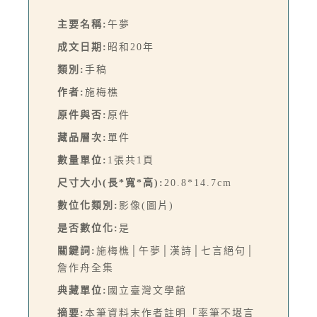
主要名稱:
午夢
成文日期:
昭和20年
類別:
手稿
作者:
施梅樵
原件與否:
原件
藏品層次:
單件
數量單位:
1張共1頁
尺寸大小(長*寬*高):
20.8*14.7cm
數位化類別:
影像(圖片)
是否數位化:
是
關鍵詞:
施梅樵│午夢│漢詩│七言絕句│
詹作舟全集
典藏單位:
國立臺灣文學館
摘要:
本筆資料末作者註明「率筆不堪言