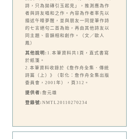
詩，只為拋磚引玉起見」，推測應為作
者與詩友唱和之作。內容為作者率先以
描述午睡夢醒，並與朋友一同提筆作詩
的七言絕句二首為始，再由其他詩友以
同主題、音韻相和創作。（文／歐人
鳳）
其他說明:
1.本筆資料共1頁，直式書寫
於紙箋。
2.本筆資料收錄於《詹作舟全集．傳統
詩篇（上）》（彰化：詹作舟全集出版
委員會，2001年），頁312。
提供者:
詹元雄
登錄號:
NMTL20110270234