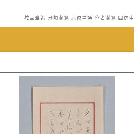
藏品查詢
分類瀏覽
典藏精選
作者瀏覽
圖像