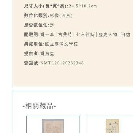
尺寸大小(長*寬*高):
24.5*10.2cm
數位化類別:
影像(圖片)
是否數位化:
是
關鍵詞:
姚一葦│古典詩│七言律詩│歷史人物│自勉
典藏單位:
國立臺灣文學館
提供者:
姚海星
登錄號:
NMTL20120282348
-相關藏品-