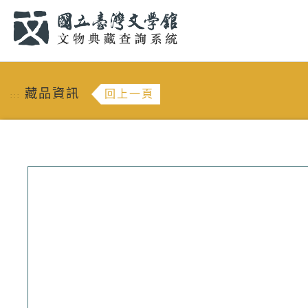
跳到主要內容
:::
藏品資訊
回上一頁
:::