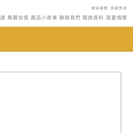
網站導覽
快速查詢
申請
典藏加值
藏品小故事
聯絡我們
開放資料
我要捐贈