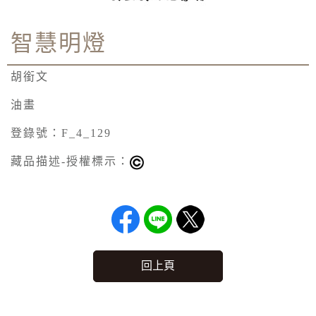
智慧明燈
胡銜文
油畫
登錄號：F_4_129
藏品描述-授權標示：
回上頁