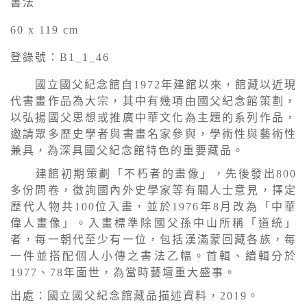
書法
60 x 119 cm
登錄號：B1_1_46
國立國父紀念館自1972年建館以來，館藏以近現
代書畫作品為大宗，其中有幾項由國父紀念館策劃，
以弘揚國父思想或推廣中華文化為主題的系列作品，
邀請眾多歷史學者與書畫名家參與，學術性與藝術性
兼具，為深具國父紀念館特色的重要藏品。
建館初期策劃「不朽者的畫像」，先後發出800
多份問卷，徵詢國內外史學家等有關人士意見，擇定
歷代人物共100位入畫，並於1976年8月改為「中華
偉人畫像」。入畫標準除國父孫中山所稱「道統」
者，每一朝代至少有一位，包括漢滿蒙回藏各族，每
一件並搭配個人小傳之書法乙幅。首輯、續輯分於
1977、78年面世，為當時藝壇重大盛事。
出處：國立國父紀念館藏品描述資料，2019。