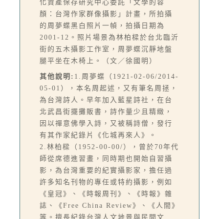
化資產保存研究中心委託「文學的容
顏：台灣作家群像攝影」計畫，所拍攝
的周夢蝶黑白照片一幀，拍攝日期為
2001-12。照片場景為林柏樑於台北臨沂
街的五木攝影工作室，周夢蝶沉靜地盤
腿平坐在木椅上。（文／徐國明）
其他說明:
1.周夢蝶（1921-02-06/2014-
05-01），本名周起述，又有筆名周拯，
為台灣詩人。早年加入藍星詩社，在台
北武昌街擺攤販書，詩作量少且精緻，
因以禪意佛學入詩，又被稱詩僧，發行
有其作家紀錄片《化城再來人》。
2.林柏樑（1952-00-00/），曾於70年代
師從席德進習畫，同時期也開始自習攝
影，為台灣重要的紀實攝影家，擔任過
許多知名刊物的專任或特約攝影，例如
《皇冠》、《時報周刊》、《時報》雜
誌、《Free China Review》、《人間》
等。擅長紀錄台灣人文地景與民間文