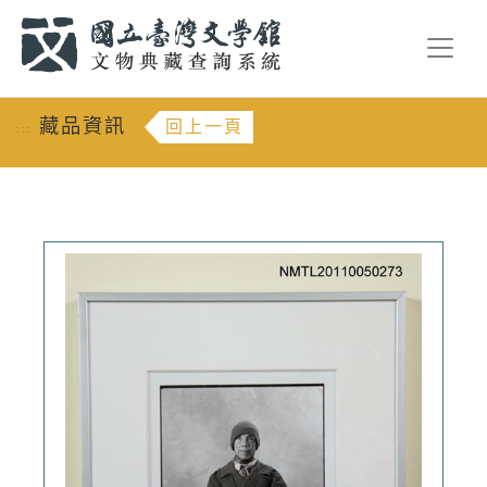
跳到主要內容
:::
藏品資訊
回上一頁
:::