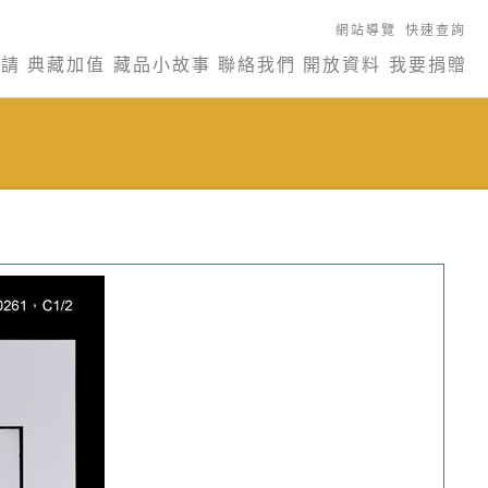
網站導覽
快速查詢
申請
典藏加值
藏品小故事
聯絡我們
開放資料
我要捐贈