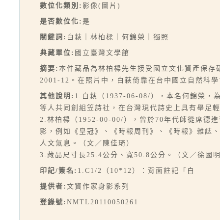
數位化類別:
影像(圖片)
是否數位化:
是
關鍵詞:
白萩｜林柏樑｜何錦榮｜獨照
典藏單位:
國立臺灣文學館
摘要:
本件藏品為林柏樑先生接受國立文化資產保存
2001-12。在照片中，白萩倚靠在台中國立自然
其他說明:
1.白萩（1937-06-08/），本名
等人共同創組笠詩社，在台灣現代詩史上具有舉足
2.林柏樑（1952-00-00/），曾於70年代
影，例如《皇冠》、《時報周刊》、《時報》雜誌、《F
人文氣息。（文／陳佳琦）
3.藏品尺寸長25.4公分、寬50.8公分。（文／徐國
印記/簽名:
1.C1/2（10*12）：背面註記「白
提供者:
文資作家身影系列
登錄號:
NMTL20110050261