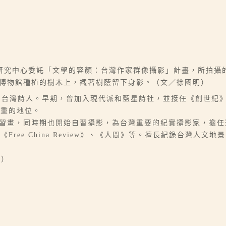
研究中心委託「文學的容顏：台灣作家群像攝影」計畫，所拍攝
科學博物館種植的樹木上，襯著樹蔭留下身影。（文／徐國明）
何錦榮，為台灣詩人。早期，曾加入現代派和藍星詩社，並接任《創世
輕重的地位。
師從席德進習畫，同時期也開始自習攝影，為台灣重要的紀實攝影家，
ree China Review》、《人間》等。擅長紀錄台灣人文
明）