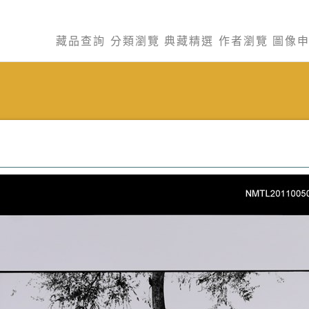
藏品查詢
分類瀏覽
典藏精選
作者瀏覽
圖像