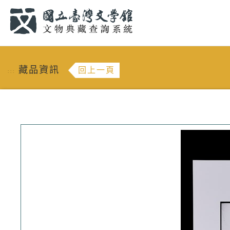
跳到主要內容
:::
藏品資訊
回上一頁
:::