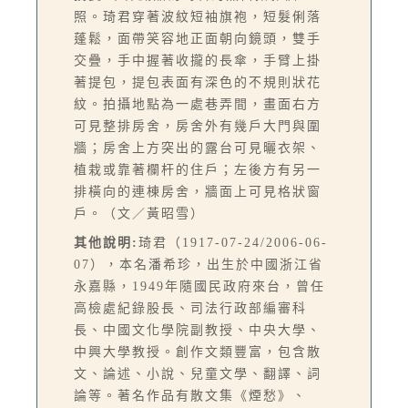
照。琦君穿著波紋短袖旗袍，短髮俐落
蓬鬆，面帶笑容地正面朝向鏡頭，雙手
交疊，手中握著收攏的長傘，手臂上掛
著提包，提包表面有深色的不規則狀花
紋。拍攝地點為一處巷弄間，畫面右方
可見整排房舍，房舍外有幾戶大門與圍
牆；房舍上方突出的露台可見曬衣架、
植栽或靠著欄杆的住戶；左後方有另一
排橫向的連棟房舍，牆面上可見格狀窗
戶。（文／黃昭雪）
其他說明:
琦君（1917-07-24/2006-06-
07），本名潘希珍，出生於中國浙江省
永嘉縣，1949年隨國民政府來台，曾任
高檢處紀錄股長、司法行政部編審科
長、中國文化學院副教授、中央大學、
中興大學教授。創作文類豐富，包含散
文、論述、小說、兒童文學、翻譯、詞
論等。著名作品有散文集《煙愁》、