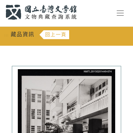
跳到主要內容
:::
藏品資訊
回上一頁
:::