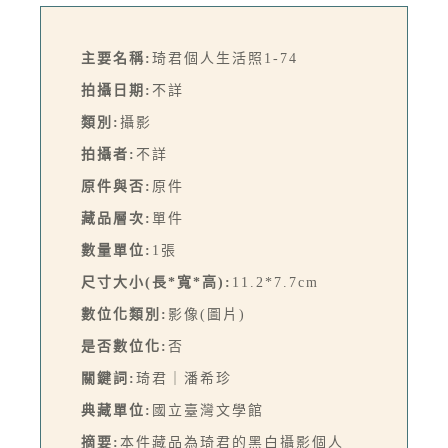
主要名稱:
琦君個人生活照1-74
拍攝日期:
不詳
類別:
攝影
拍攝者:
不詳
原件與否:
原件
藏品層次:
單件
數量單位:
1張
尺寸大小(長*寬*高):
11.2*7.7cm
數位化類別:
影像(圖片)
是否數位化:
否
關鍵詞:
琦君｜潘希珍
典藏單位:
國立臺灣文學館
摘要:
本件藏品為琦君的黑白攝影個人