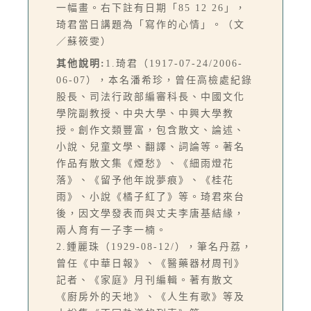
一幅畫。右下註有日期「85 12 26」，
琦君當日講題為「寫作的心情」。（文
／蘇筱雯）
其他說明:
1.琦君（1917-07-24/2006-
06-07），本名潘希珍，曾任高檢處紀錄
股長、司法行政部編審科長、中國文化
學院副教授、中央大學、中興大學教
授。創作文類豐富，包含散文、論述、
小說、兒童文學、翻譯、詞論等。著名
作品有散文集《煙愁》、《細雨燈花
落》、《留予他年說夢痕》、《桂花
雨》、小說《橘子紅了》等。琦君來台
後，因文學發表而與丈夫李唐基結緣，
兩人育有一子李一楠。
2.鍾麗珠（1929-08-12/），筆名丹荔，
曾任《中華日報》、《醫藥器材周刊》
記者、《家庭》月刊編輯。著有散文
《廚房外的天地》、《人生有歌》等及