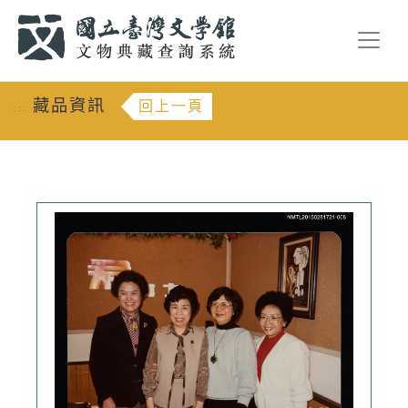
跳到主要內容
:::
藏品資訊
回上一頁
:::