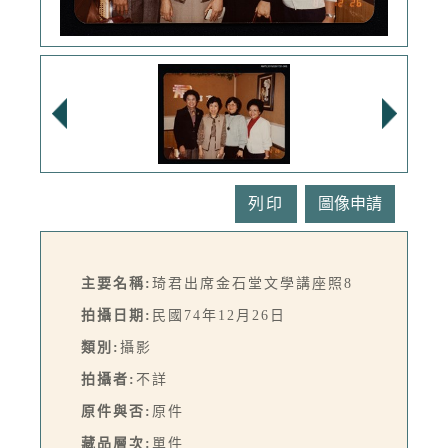
列印
主要名稱:
琦君出席金石堂文學講座照8
拍攝日期:
民國74年12月26日
類別:
攝影
拍攝者:
不詳
原件與否:
原件
藏品層次:
單件