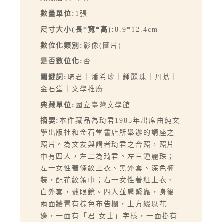
數量單位:
1張
尺寸大小(長*寬*高):
8.9*12.4cm
數位化類別:
影像(圖片)
是否數位化:
否
關鍵詞:
琦君｜潘希珍｜鍾麗珠｜丹荔｜
金石堂｜文學推廣
典藏單位:
國立臺灣文學館
摘要:
本件藏品為琦君1985年出席由純文
學出版社和金石堂書店所舉辦的講座之
照片。為文友與講者琦君之合照，照片
中有四人，左二為琦君。左三鍾麗珠；
左一女性著條紋上衣、黑外套、深色褲
裝，配花紋領巾；右一女性著紅上衣、
白外套，戴眼鏡。四人並肩緊靠，身後
兩面牆置有棕色布告欄，上方綴以花
邊，一面有「君 女士」字樣，一面掛有