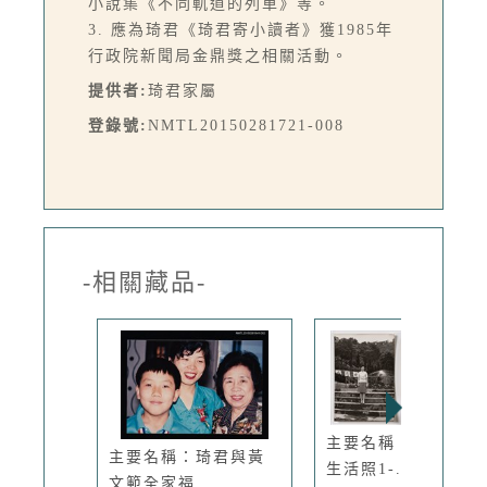
小說集《不同軌道的列車》等。
3. 應為琦君《琦君寄小讀者》獲1985年
行政院新聞局金鼎獎之相關活動。
提供者:
琦君家屬
登錄號:
NMTL20150281721-008
-相關藏品-
主要名稱：琦君個人
主要名稱：琦君與黃
生活照1-...
文範全家福...