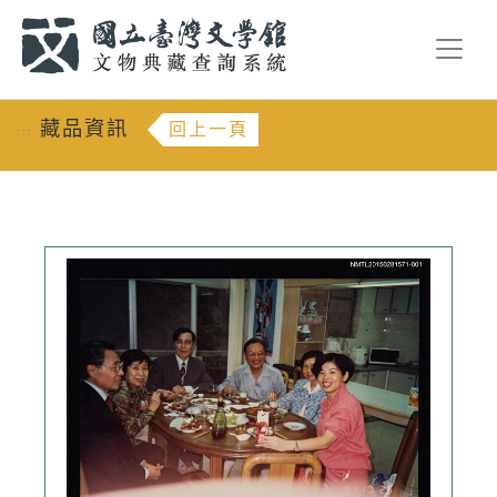
跳到主要內容
:::
藏品資訊
回上一頁
:::