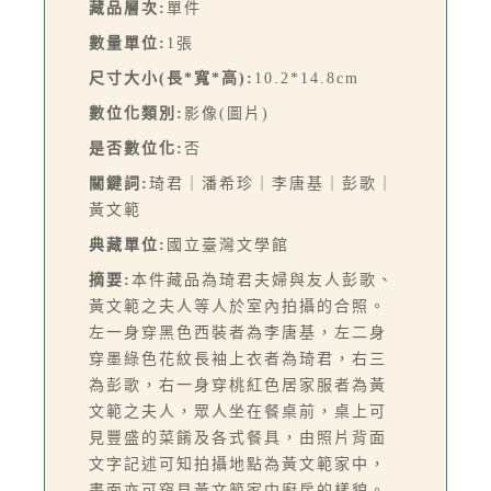
藏品層次:
單件
數量單位:
1張
尺寸大小(長*寬*高):
10.2*14.8cm
數位化類別:
影像(圖片)
是否數位化:
否
關鍵詞:
琦君｜潘希珍｜李唐基｜彭歌｜
黃文範
典藏單位:
國立臺灣文學館
摘要:
本件藏品為琦君夫婦與友人彭歌、
黃文範之夫人等人於室內拍攝的合照。
左一身穿黑色西裝者為李唐基，左二身
穿墨綠色花紋長袖上衣者為琦君，右三
為彭歌，右一身穿桃紅色居家服者為黃
文範之夫人，眾人坐在餐桌前，桌上可
見豐盛的菜餚及各式餐具，由照片背面
文字記述可知拍攝地點為黃文範家中，
畫面亦可窺見黃文範家中廚房的樣貌。