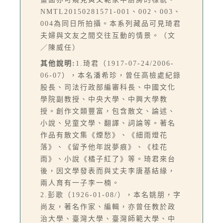
NMTL20150281571-001、002、003、
004為同日所拍攝。本系列藏品可見琦君
夫婦與文友之間交往互動的情景。（文
／陳威任）
其他說明:
1.琦君（1917-07-24/2006-
06-07），本名潘希珍，曾任高檢處紀錄
股長、司法行政部編審科長、中國文化
學院副教授、中央大學、中興大學教
授。創作文類豐富，包含散文、論述、
小說、兒童文學、翻譯、詞論等。著名
作品有散文集《煙愁》、《細雨燈花
落》、《留予他年說夢痕》、《桂花
雨》、小說《橘子紅了》等。琦君來台
後，因文學發表而與丈夫李唐基結緣，
兩人育有一子李一楠。
2.彭歌（1926-01-08/），本名姚朋，字
尚友，著名作家、編輯，亦曾任教於政
治大學、臺灣大學、臺灣師範大學、中