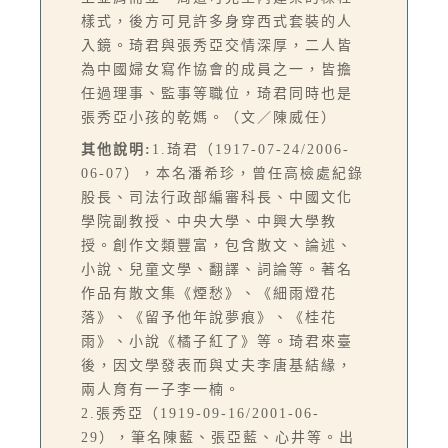
樣式，後方可見許多身穿西式套裝的人
入鏡。琦君與張秀亞交情深厚，二人皆
為中國婦女寫作協會的成員之一，皆擔
任過理事、監事等職位，琦君同時也是
張秀亞小孩的乾媽。（文／陳威任）
其他說明:
1.琦君（1917-07-24/2006-
06-07），本名潘希珍，曾任高檢處紀錄
股長、司法行政部編審科長、中國文化
學院副教授、中央大學、中興大學教
授。創作文類豐富，包含散文、論述、
小說、兒童文學、翻譯、詞論等。著名
作品有散文集《煙愁》、《細雨燈花
落》、《留予他年說夢痕》、《桂花
雨》、小說《橘子紅了》等。琦君來臺
後，因文學發表而與丈夫李唐基結緣，
兩人育有一子李一楠。
2.張秀亞（1919-09-16/2001-06-
29），筆名陳藍、張亞藍、心井等。出