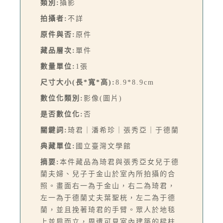
類別:
攝影
拍攝者:
不詳
原件與否:
原件
藏品層次:
單件
數量單位:
1張
尺寸大小(長*寬*高):
8.9*8.9cm
數位化類別:
影像(圖片)
是否數位化:
否
關鍵詞:
琦君｜潘希珍｜張秀亞｜于德蘭
典藏單位:
國立臺灣文學館
摘要:
本件藏品為琦君與張秀亞女兒于德
蘭夫婦、兒子于金山於室內所拍攝的合
照。畫面右一為于金山，右二為琦君，
左一為于德蘭丈夫葉聖桄，左二為于德
蘭，並且挽著琦君的手臂。眾人於地毯
上並肩而立，周遭可見室內建築的樑柱