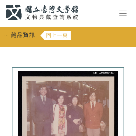
跳到主要內容
:::
藏品資訊
回上一頁
:::