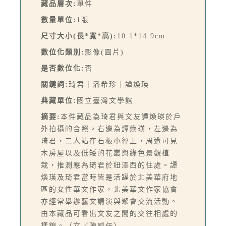
藏品層次:
單件
數量單位:
1張
尺寸大小(長*寬*高):
10.1*14.9cm
數位化類別:
影像(圖片)
是否數位化:
否
關鍵詞:
琦君｜潘希珍｜譚煥瑛
典藏單位:
國立臺灣文學館
摘要:
本件藏品為琦君與文友譚煥瑛於戶
外拍攝的合照。右邊為譚煥瑛，左邊為
琦君，二人站在石板小徑上，周遭可見
木房屋以及低矮的花叢與綠色景觀植
栽，推測應為琦君於紐澤西的住處。譚
煥瑛及琦君當時皆是活躍於北美華府地
區的女性華文作家，北美華文作家協會
亦經常舉辦藝文講演與聚會交流活動。
由本藏品可看出文友之間的交往相處的
樣貌。（文／陳威任）