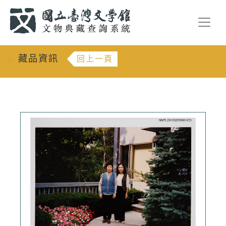
跳到主要內容
:::
藏品資訊
回上一頁
:::