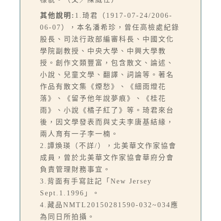
其他說明:
1.琦君（1917-07-24/2006-
06-07），本名潘希珍，曾任高檢處紀錄
股長、司法行政部編審科長、中國文化
學院副教授、中央大學、中興大學教
授。創作文類豐富，包含散文、論述、
小說、兒童文學、翻譯、詞論等。著名
作品有散文集《煙愁》、《細雨燈花
落》、《留予他年說夢痕》、《桂花
雨》、小說《橘子紅了》等。琦君來台
後，因文學發表而與丈夫李唐基結緣，
兩人育有一子李一楠。
2.譚煥瑛（不詳/），北美華文作家協會
成員，曾於北美華文作家協會華府分會
負責管理財務事宜。
3.背面有手寫註記「New Jersey
Sept.1.1996」。
4.藏品NMTL20150281590-032~034應
為同日所拍攝。