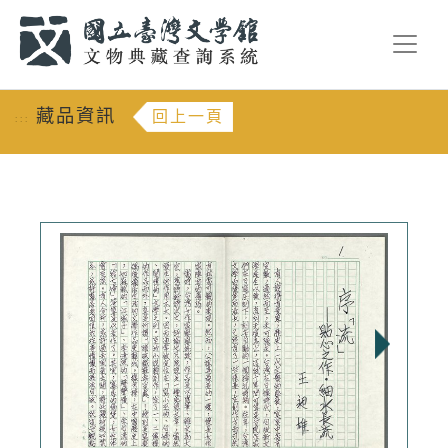
跳到主要內容
:::
藏品資訊
回上一頁
:::