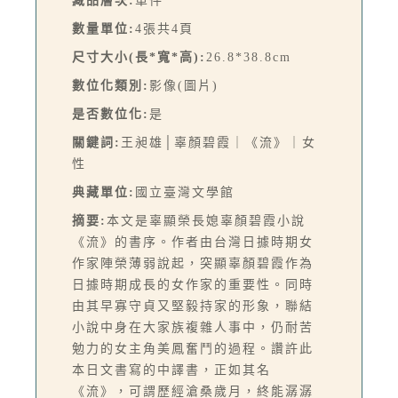
藏品層次:
單件
數量單位:
4張共4頁
尺寸大小(長*寬*高):
26.8*38.8cm
數位化類別:
影像(圖片)
是否數位化:
是
關鍵詞:
王昶雄│辜顏碧霞｜《流》｜女
性
典藏單位:
國立臺灣文學館
摘要:
本文是辜顯榮長媳辜顏碧霞小說
《流》的書序。作者由台灣日據時期女
作家陣榮薄弱說起，突顯辜顏碧霞作為
日據時期成長的女作家的重要性。同時
由其早寡守貞又堅毅持家的形象，聯結
小說中身在大家族複雜人事中，仍耐苦
勉力的女主角美鳳奮鬥的過程。讚許此
本日文書寫的中譯書，正如其名
《流》，可謂歷經滄桑歲月，終能潺潺