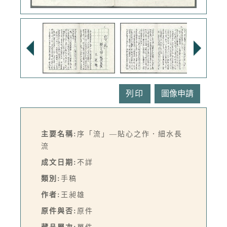
列印
主要名稱:
序「流」—貼心之作．細水長
流
成文日期:
不詳
類別:
手稿
作者:
王昶雄
原件與否:
原件