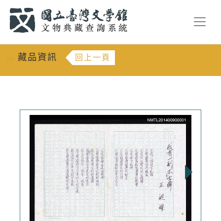
跳到主要內容
:::
藏品資訊
回上一頁
:::