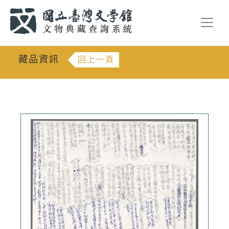
跳到主要內容
:::
藏品資訊
回上一頁
:::