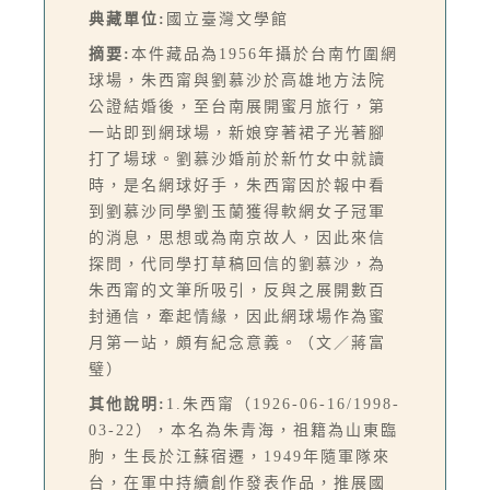
典藏單位:
國立臺灣文學館
摘要:
本件藏品為1956年攝於台南竹圍網
球場，朱西甯與劉慕沙於高雄地方法院
公證結婚後，至台南展開蜜月旅行，第
一站即到網球場，新娘穿著裙子光著腳
打了場球。劉慕沙婚前於新竹女中就讀
時，是名網球好手，朱西甯因於報中看
到劉慕沙同學劉玉蘭獲得軟網女子冠軍
的消息，思想或為南京故人，因此來信
探問，代同學打草稿回信的劉慕沙，為
朱西甯的文筆所吸引，反與之展開數百
封通信，牽起情緣，因此網球場作為蜜
月第一站，頗有紀念意義。（文／蔣富
璧）
其他說明:
1.朱西甯（1926-06-16/1998-
03-22），本名為朱青海，祖籍為山東臨
朐，生長於江蘇宿遷，1949年隨軍隊來
台，在軍中持續創作發表作品，推展國