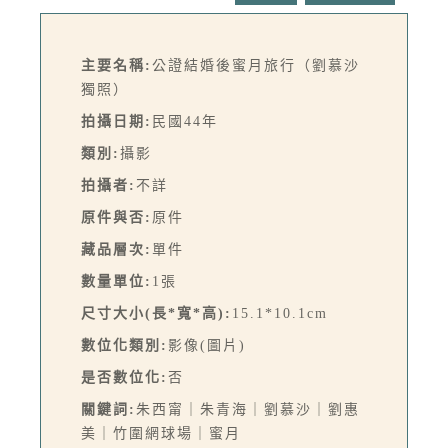
主要名稱:
公證結婚後蜜月旅行（劉慕沙
獨照）
拍攝日期:
民國44年
類別:
攝影
拍攝者:
不詳
原件與否:
原件
藏品層次:
單件
數量單位:
1張
尺寸大小(長*寬*高):
15.1*10.1cm
數位化類別:
影像(圖片)
是否數位化:
否
關鍵詞:
朱西甯｜朱青海｜劉慕沙｜劉惠
美｜竹圍網球場｜蜜月