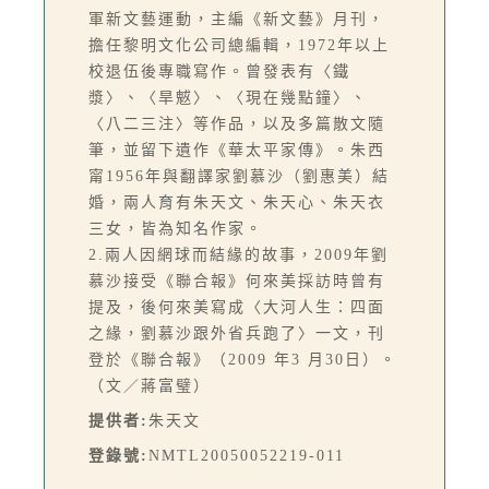
軍新文藝運動，主編《新文藝》月刊，
擔任黎明文化公司總編輯，1972年以上
校退伍後專職寫作。曾發表有〈鐵
漿〉、〈旱魃〉、〈現在幾點鐘〉、
〈八二三注〉等作品，以及多篇散文隨
筆，並留下遺作《華太平家傳》。朱西
甯1956年與翻譯家劉慕沙（劉惠美）結
婚，兩人育有朱天文、朱天心、朱天衣
三女，皆為知名作家。
2.兩人因網球而結緣的故事，2009年劉
慕沙接受《聯合報》何來美採訪時曾有
提及，後何來美寫成〈大河人生：四面
之緣，劉慕沙跟外省兵跑了〉一文，刊
登於《聯合報》（2009 年3 月30日）。
（文／蔣富璧）
提供者:
朱天文
登錄號:
NMTL20050052219-011