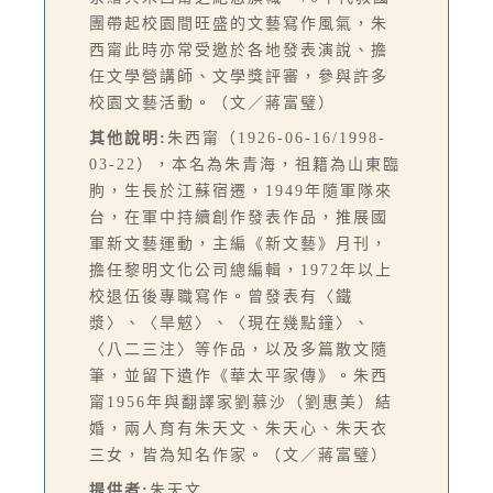
團帶起校園間旺盛的文藝寫作風氣，朱
西甯此時亦常受邀於各地發表演說、擔
任文學營講師、文學獎評審，參與許多
校園文藝活動。（文／蔣富璧）
其他說明:
朱西甯（1926-06-16/1998-
03-22），本名為朱青海，祖籍為山東臨
朐，生長於江蘇宿遷，1949年隨軍隊來
台，在軍中持續創作發表作品，推展國
軍新文藝運動，主編《新文藝》月刊，
擔任黎明文化公司總編輯，1972年以上
校退伍後專職寫作。曾發表有〈鐵
漿〉、〈旱魃〉、〈現在幾點鐘〉、
〈八二三注〉等作品，以及多篇散文隨
筆，並留下遺作《華太平家傳》。朱西
甯1956年與翻譯家劉慕沙（劉惠美）結
婚，兩人育有朱天文、朱天心、朱天衣
三女，皆為知名作家。（文／蔣富璧）
提供者:
朱天文