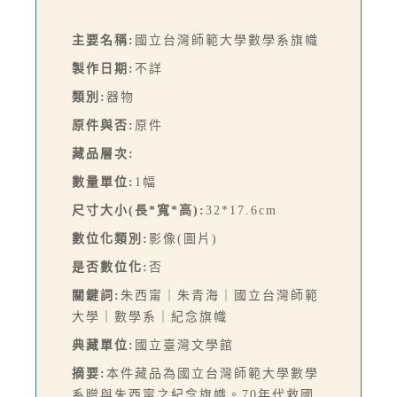
主要名稱:
國立台灣師範大學數學系旗幟
製作日期:
不詳
類別:
器物
原件與否:
原件
藏品層次:
數量單位:
1幅
尺寸大小(長*寬*高):
32*17.6cm
數位化類別:
影像(圖片)
是否數位化:
否
關鍵詞:
朱西甯｜朱青海｜國立台灣師範
大學｜數學系｜紀念旗幟
典藏單位:
國立臺灣文學館
摘要:
本件藏品為國立台灣師範大學數學
系贈與朱西甯之紀念旗幟。70年代救國