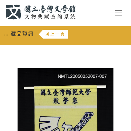
跳到主要內容
:::
藏品資訊
回上一頁
:::