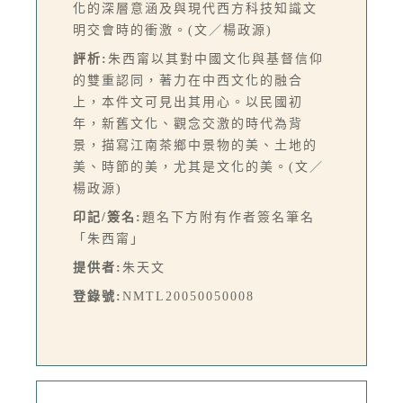
化的深層意涵及與現代西方科技知識文
明交會時的衝激。(文／楊政源)
評析:
朱西甯以其對中國文化與基督信仰
的雙重認同，著力在中西文化的融合
上，本件文可見出其用心。以民國初
年，新舊文化、觀念交激的時代為背
景，描寫江南茶鄉中景物的美、土地的
美、時節的美，尤其是文化的美。(文／
楊政源)
印記/簽名:
題名下方附有作者簽名筆名
「朱西甯」
提供者:
朱天文
登錄號:
NMTL20050050008