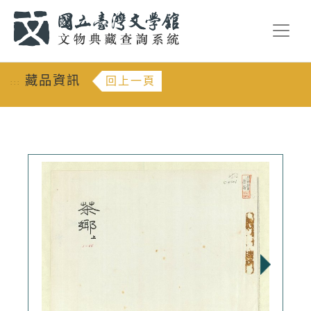
跳到主要內容
:::
藏品資訊
回上一頁
:::