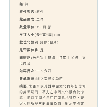
無:
無
原件與否:
原件
藏品層次:
單件
數量單位:
398頁/張
尺寸大小(長*寬*高):
cm
數位化類別:
影像(圖片)
是否數位化:
是
關鍵詞:
朱西甯｜茶鄉｜江南｜民初｜文
化融合
內容目次:
一～六四
典藏單位:
國立臺灣文學館
摘要:
朱西甯以其對中國文化與基督信仰
的雙重認同，著力在中西文化融合使命
感，描寫民國初年在江南餘杭茶鄉，查
家大族所發生的事情為軸，喻示中國文