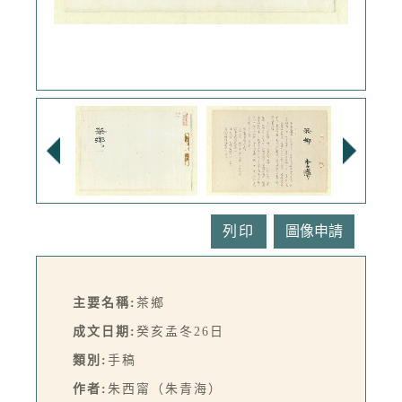
列印
主要名稱:
茶鄉
成文日期:
癸亥孟冬26日
類別:
手稿
作者:
朱西甯（朱青海）