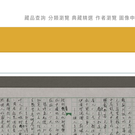
藏品查詢
分類瀏覽
典藏精選
作者瀏覽
圖像