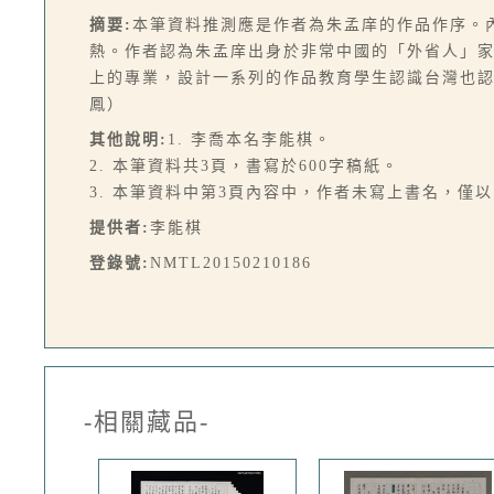
摘要:
本筆資料推測應是作者為朱孟庠的作品作序。
熱。作者認為朱孟庠出身於非常中國的「外省人」
上的專業，設計一系列的作品教育學生認識台灣也
鳳）
其他說明:
1. 李喬本名李能棋。
2. 本筆資料共3頁，書寫於600字稿紙。
3. 本筆資料中第3頁內容中，作者未寫上書名，僅
提供者:
李能棋
登錄號:
NMTL20150210186
-相關藏品-