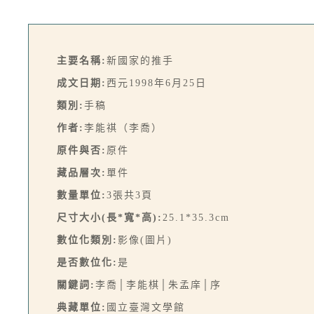
主要名稱:
新國家的推手
成文日期:
西元1998年6月25日
類別:
手稿
作者:
李能祺（李喬）
原件與否:
原件
藏品層次:
單件
數量單位:
3張共3頁
尺寸大小(長*寬*高):
25.1*35.3cm
數位化類別:
影像(圖片)
是否數位化:
是
關鍵詞:
李喬│李能棋│朱孟庠│序
典藏單位:
國立臺灣文學館