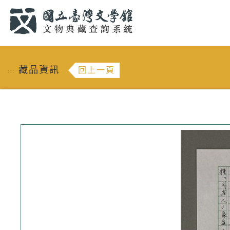
跳到主要內容
:::
藏品資訊
回上一頁
:::