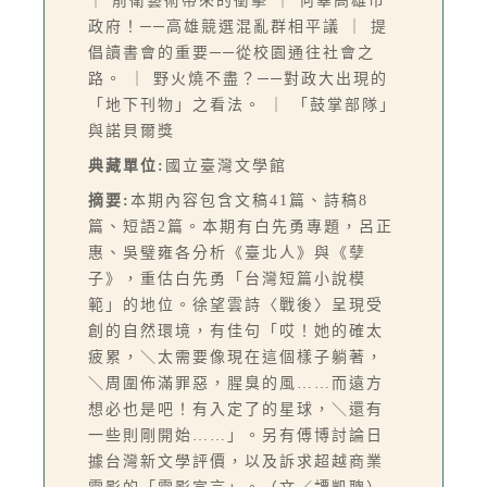
｜ 前衛藝術帶來的衝擊 ｜ 何辜高雄市
政府！──高雄競選混亂群相平議 ｜ 提
倡讀書會的重要──從校園通往社會之
路。 ｜ 野火燒不盡？──對政大出現的
「地下刊物」之看法。 ｜ 「鼓掌部隊」
與諾貝爾獎
典藏單位:
國立臺灣文學館
摘要:
本期內容包含文稿41篇、詩稿8
篇、短語2篇。本期有白先勇專題，呂正
惠、吳璧雍各分析《臺北人》與《孽
子》，重估白先勇「台灣短篇小說模
範」的地位。徐望雲詩〈戰後〉呈現受
創的自然環境，有佳句「哎！她的確太
疲累，＼太需要像現在這個樣子躺著，
＼周圍佈滿罪惡，腥臭的風……而遠方
想必也是吧！有入定了的星球，＼還有
一些則剛開始……」。另有傅博討論日
據台灣新文學評價，以及訴求超越商業