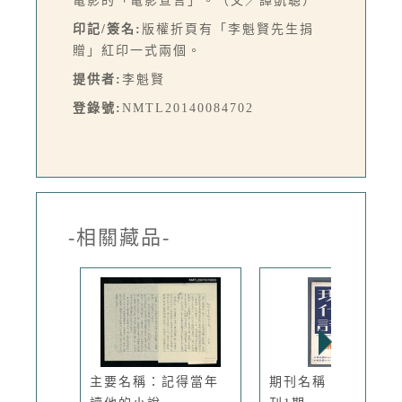
電影的「電影宣言」。（文／譚凱聰）
印記/簽名:
版權折頁有「李魁賢先生捐
贈」紅印一式兩個。
提供者:
李魁賢
登錄號:
NMTL20140084702
-相關藏品-
主要名稱：記得當年
期刊名稱：現代詩復