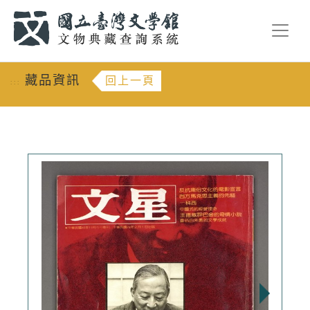
跳到主要內容
:::
藏品資訊
回上一頁
:::