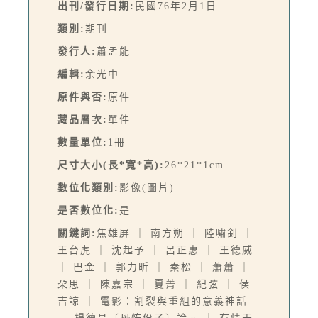
出刊/發行日期:
民國76年2月1日
類別:
期刊
發行人:
蕭孟能
編輯:
余光中
原件與否:
原件
藏品層次:
單件
數量單位:
1冊
尺寸大小(長*寬*高):
26*21*1cm
數位化類別:
影像(圖片)
是否數位化:
是
關鍵詞:
焦雄屏 ｜ 南方朔 ｜ 陸嘯釗 ｜
王台虎 ｜ 沈起予 ｜ 呂正惠 ｜ 王德威
｜ 巴金 ｜ 郭力昕 ｜ 秦松 ｜ 蕭蕭 ｜
朶思 ｜ 陳嘉宗 ｜ 夏菁 ｜ 紀弦 ｜ 侯
吉諒 ｜ 電影：割裂與重組的意義神話