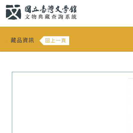
跳到主要內容
:::
藏品資訊
回上一頁
:::