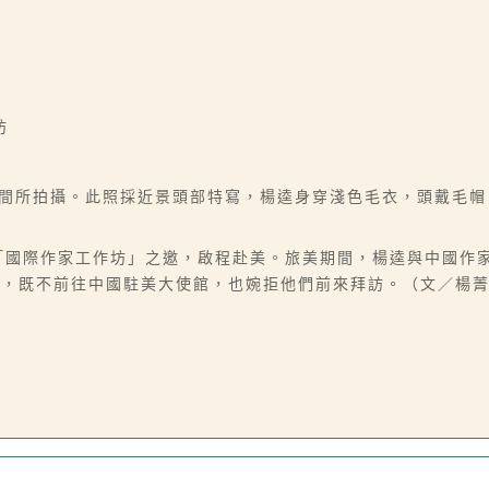
坊
美期間所拍攝。此照採近景頭部特寫，楊逵身穿淺色毛衣，頭戴毛
學「國際作家工作坊」之邀，啟程赴美。旅美期間，楊逵與中國作
場，既不前往中國駐美大使館，也婉拒他們前來拜訪。（文／楊