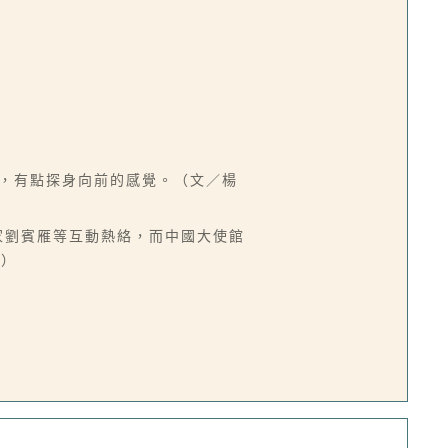
帽，有點探身向前的感覺。（文／楊
家劉賓雁等互動熱絡，而中國大使館
菁）