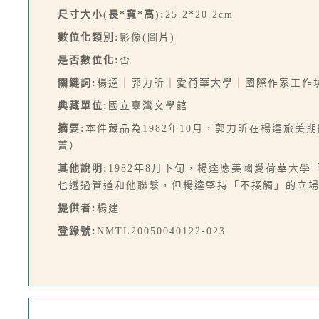
尺寸大小(長*寬*高):
25.2*20.2cm
數位化類別:
影像(圖片)
是否數位化:
否
關鍵詞:
楊逵｜郭力昕｜愛荷華大學｜國際作家工作
典藏單位:
國立臺灣文學館
摘要:
本件藏品為1982年10月，郭力昕在楊逵旅
菁）
其他說明:
1982年8月下旬，楊逵應美國愛荷華大
也透過管道和他聯繫，但楊逵堅持「不接觸」的立
提供者:
楊建
登錄號:
NMTL20050040122-023