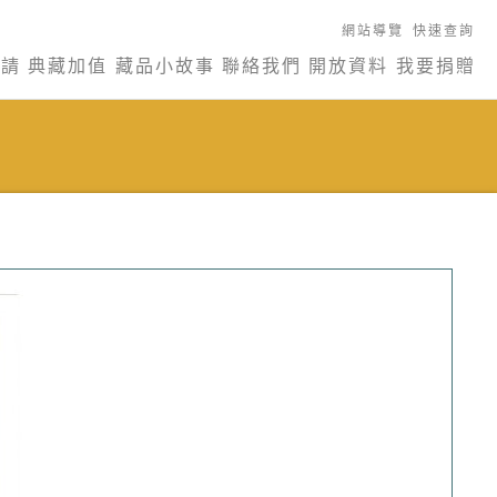
網站導覽
快速查詢
申請
典藏加值
藏品小故事
聯絡我們
開放資料
我要捐贈