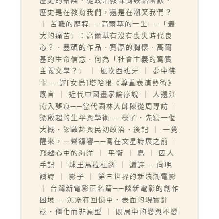
歷史的錯誤．從政治教條到詼諧幽默．
歷史是在教育我們，還是在嘲笑我們？
｜ 苦難的歷程──高爾基的一生──「最
大的痛苦」：高爾基有沒有喪失時代良
心？．豐碩的作品．寬厚的胸懷．高爾
基的生命信念．何為「社會主義的寫實
主義文學？」 ｜ 風吹西班牙 ｜ 夢中佛
事──譯[女烏]塔哈根《尊重表演藝術》
感言 ｜ 近代中國畫家論序說 ｜ 人遠江
南入夢痕──當代園林大師陳從周專訪 ｜
梁啟超的生平與學術──楔子．先寫一個
大概．梁啟超與民初政治．後記 ｜ 一覺
醒來，一聲鑼響──寫在文星詩展之前 ｜
飛越心中的海洋 ｜ 平衡 ｜ 鳥 ｜ 囚人
手記 ｜ 球王馬拉杜納 ｜ 讀詩──向明
讀詩 ｜ 影子 ｜ 第三世界的新浪潮電影
｜ 台灣新電影正名篇──談新電影的創作
困境──沉溺在回憶中．表面的現實針
砭．僵化而非原型 ｜ 悶局中的變與不變