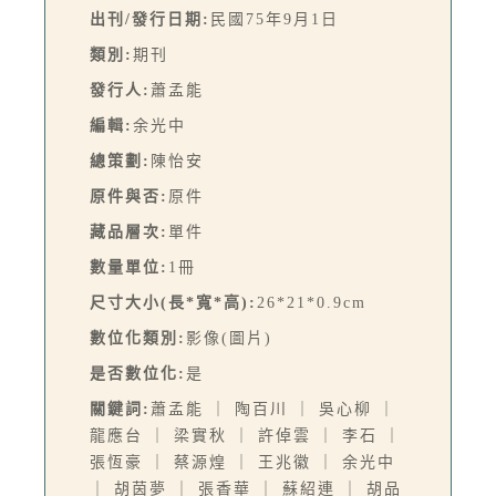
出刊/發行日期:
民國75年9月1日
類別:
期刊
發行人:
蕭孟能
編輯:
余光中
總策劃:
陳怡安
原件與否:
原件
藏品層次:
單件
數量單位:
1冊
尺寸大小(長*寬*高):
26*21*0.9cm
數位化類別:
影像(圖片)
是否數位化:
是
關鍵詞:
蕭孟能 ｜ 陶百川 ｜ 吳心柳 ｜
龍應台 ｜ 梁實秋 ｜ 許倬雲 ｜ 李石 ｜
張恆豪 ｜ 蔡源煌 ｜ 王兆徽 ｜ 余光中
｜ 胡茵夢 ｜ 張香華 ｜ 蘇紹連 ｜ 胡品