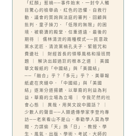
「紅顏」惹禍──事件始末．一封令人觸
目驚心的檢舉函．紅色的恐懼．自救行
動．議會的質詢與法庭的審判．回顧與
批判．童子操刀．「低限的無限」的困
境．被褻瀆的殿堂．任重道遠．最後的
期待 ｜ 儒林清流的兩種模式──民意政
黨水泥匠．清流黨禍孔夫子．緊箍咒和
費邊社 ｜ 財經首長的領導風格和接班問
題 ｜ 解決出超過巨的根本之道 ｜ 美國
華文報紙的「中國結」與「美國結」
──「融合」乎？「多元」乎？．美華報
紙處在夾縫中．「中國結」與「美國
結」逐漸分道揚鑣．以華裔的利益為利
益，華裔的立場為立場 ｜ 令我茫然的社
會心態 ｜ 異哉，用英文說中國話？ ｜
少數人的聲音──人類遺傳學家李登均專
訪──老來看山不是山．奉勸學人莫為學
閥．力謀偷「天」換「日」．教授、學
生、風氣．出版、學術、考試．大師的