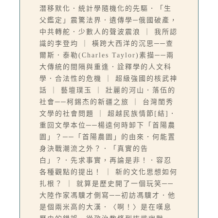
潛移默化．統計學隨機化的先驅．「生
父鑑定」震驚法界．遺傳學─俄國破產，
中共轉舵．少數人的聲波震浪 ｜ 我所認
識的李登均 ｜ 橫跨大西洋的沉思──查
爾斯．泰勒(Charles Taylor)素描──兩
大傳統的間隔與重逢．詮釋學的人文科
學．合法性的危機 ｜ 超級強國的核武神
話 ｜ 藝壇璞玉 ｜ 壯麗的河山．落伍的
社會──柯錫杰的新疆之旅 ｜ 台灣閨秀
文學的社會問題 ｜ 超越民族情節[結]．
重回文學本位──楊逵何時卸下「首陽農
園」？──「首陽農園」的由來．何能置
身決戰潮流之外？．「真實的告
白」？．先求事實，再論是非！．容忍
各種觀點的提出！ ｜ 新的文化思想如何
扎根？ ｜ 就算是歷史開了一個玩笑──
大陸作家馮驥才側寫──初訪馮驥才．他
是個兩米高的大漢．〈啊！〉是在嘆息