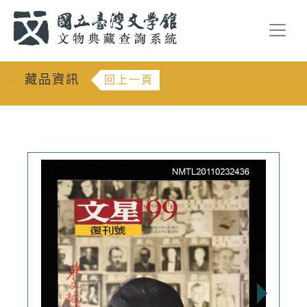
跳到主要內容
:::
藏品資訊
回上一頁
:::