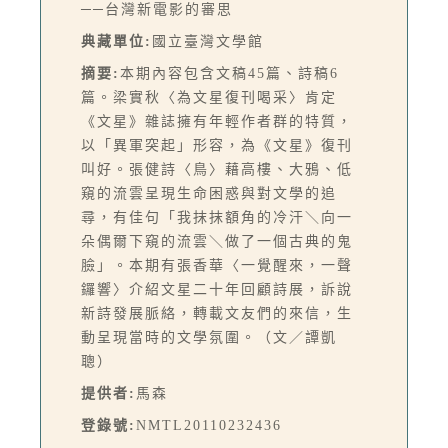
──台灣新電影的審思
典藏單位:
國立臺灣文學館
摘要:
本期內容包含文稿45篇、詩稿6
篇。梁實秋〈為文星復刊喝采〉肯定
《文星》雜誌擁有年輕作者群的特質，
以「異軍突起」形容，為《文星》復刊
叫好。張健詩〈鳥〉藉高樓、大鴉、低
窺的流雲呈現生命困惑與對文學的追
尋，有佳句「我抹抹額角的冷汗＼向一
朵偶爾下窺的流雲＼做了一個古典的鬼
臉」。本期有張香華〈一覺醒來，一聲
鑼響〉介紹文星二十年回顧詩展，訴說
新詩發展脈絡，轉載文友們的來信，生
動呈現當時的文學氛圍。（文／譚凱
聰）
提供者:
馬森
登錄號:
NMTL20110232436