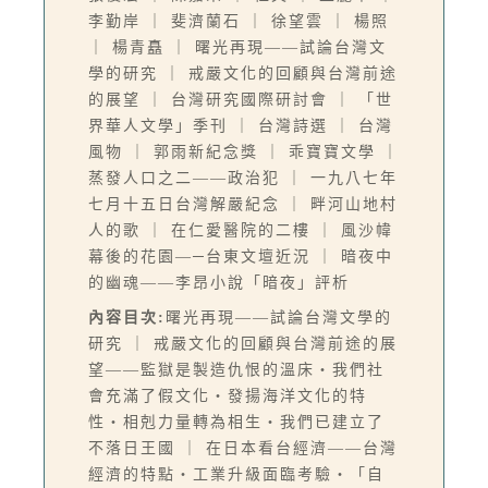
李勤岸 ｜ 斐濟蘭石 ｜ 徐望雲 ｜ 楊照
｜ 楊青矗 ｜ 曙光再現——試論台灣文
學的研究 ｜ 戒嚴文化的回顧與台灣前途
的展望 ｜ 台灣研究國際研討會 ｜ 「世
界華人文學」季刊 ｜ 台灣詩選 ｜ 台灣
風物 ｜ 郭雨新紀念獎 ｜ 乖寶寶文學 ｜
蒸發人口之二——政治犯 ｜ 一九八七年
七月十五日台灣解嚴紀念 ｜ 畔河山地村
人的歌 ｜ 在仁愛醫院的二樓 ｜ 風沙幃
幕後的花園—─台東文壇近況 ｜ 暗夜中
的幽魂——李昂小說「暗夜」評析
內容目次:
曙光再現——試論台灣文學的
研究 ｜ 戒嚴文化的回顧與台灣前途的展
望——監獄是製造仇恨的溫床‧我們社
會充滿了假文化‧發揚海洋文化的特
性‧相剋力量轉為相生‧我們已建立了
不落日王國 ｜ 在日本看台經濟——台灣
經濟的特點‧工業升級面臨考驗‧「自