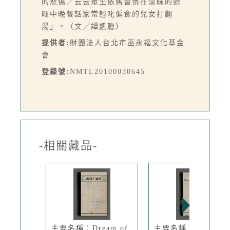
的悲傷／云云眾生依舊習慣在濛昧的餘
暉中晚餐話家常輕叱偏食的兒女打翻
湯」。（文／譚凱聰）
提供者:
財團法人台北市巫永福文化基金
會
登錄號:
NMTL20100030645
-相關藏品-
主要名稱：Dream of
主要名稱：科學曆法