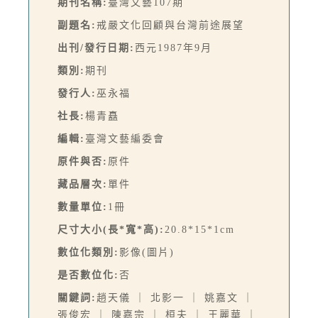
期刊名稱:
臺灣文藝107期
副題名:
戒嚴文化回顧與台灣前途展望
出刊/發行日期:
西元1987年9月
類別:
期刊
發行人:
巫永福
社長:
楊青矗
編輯:
臺灣文藝編委會
原件與否:
原件
藏品層次:
單件
數量單位:
1冊
尺寸大小(長*寬*高):
20.8*15*1cm
數位化類別:
影像(圖片)
是否數位化:
否
關鍵詞:
趙天儀 ｜ 北影一 ｜ 姚嘉文 ｜
張俊宏 ｜ 陳嘉宗 ｜ 桓夫 ｜ 王麗華 ｜