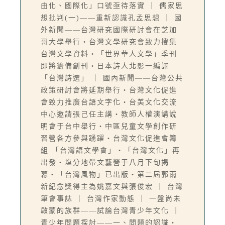
由化、國際化」口號亟待落實 ｜ 儒家思
想批判(一)——重新認識孔孟思想 ｜ 國
外新聞——台灣研究國際研討會在芝加
哥大學舉行‧台灣文學研究會致力搜集
台灣文學資料‧「世界華人文學」季刊
即將籌備創刊‧日本詩人北影一編譯
「台灣詩選」 ｜ 國內新聞——台灣公共
政策研討會將延期舉行‧台灣文化促進
會致力推廣台語文字化‧台美文化交流
中心邀請張己任主講‧教師人權演講說
明會于台中舉行‧中區兒童文學創作研
習營各方參與踴躍‧台灣文化促進會籌
組 「台灣語文學會」‧「台灣文化」再
出發‧塩分地帶文藝營于八月下旬揭
幕‧「台灣風物」已出版‧第二屆郭雨
新紀念獎得主為姚嘉文與張俊宏 ｜ 台灣
筆會事誌 ｜ 台灣作家動態 ｜ 一盤尚未
啟蒙的族群——試論台灣青少年文化 ｜
青少年問題探討——一、問題的認識‧