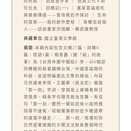
的死結 ｜ 到底差外多 ｜ 台員文化卜對
佗位去 ｜ 回鄉記(一) ｜ 畫家意識造形
與墨痕傳達——曾培堯近作探討 ｜ 生命
的探索——我的創作歷程 ｜ 吳耀忠這個
人——訪談畫家洪瑞麟、賴武雄教授
典藏單位:
國立臺灣文學館
摘要:
本期內容包含文稿27篇、詩稿6
篇、短語1篇。楊青矗〈變「結」的故
事〉為《台灣命運中國結》序，以6個認
同轉變的故事鋪陳台灣／中國意識間的
糾結，並說明編選此文集的緣由；內容
可供讀者參照。王麗華〈政治犯〉複踏
「那一刻」字詞，穿插島上被捕者與日
常情景，綿長字句隱含政治苦難，有佳
句「那一刻／鏗然一聲如武俠小說閃進
四尊不速客／荷槍實彈把你從乍暖還寒
的被窩中擄走／……那一刻／傴僂的你
仍然望著燦爛的夕陽沈沈馱負整個時代