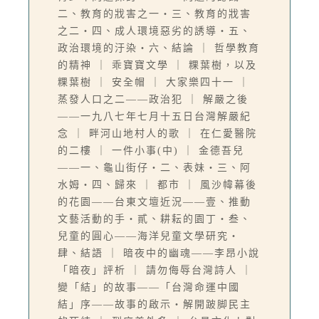
二、教育的戕害之一‧三、教育的戕害
之二‧四、成人環境惡劣的誘導‧五、
政治環境的汙染‧六、結論 ｜ 哲學教育
的精神 ｜ 乖寶寶文學 ｜ 粿葉樹，以及
粿葉樹 ｜ 安全帽 ｜ 大家樂四十一 ｜
蒸發人口之二——政治犯 ｜ 解嚴之後
——一九八七年七月十五日台灣解嚴紀
念 ｜ 畔河山地村人的歌 ｜ 在仁愛醫院
的二樓 ｜ 一件小事(中) ｜ 金德吾兒
——一、龜山街仔‧二、表妹‧三、阿
水姆‧四、歸來 ｜ 都市 ｜ 風沙幃幕後
的花園——台東文壇近況——壹、推動
文藝活動的手‧貳、耕耘的園丁‧叁、
兒童的圓心——海洋兒童文學研究‧
肆、結語 ｜ 暗夜中的幽魂——李昂小說
「暗夜」評析 ｜ 請勿侮辱台灣詩人 ｜
變「結」的故事——「台灣命運中國
結」序——故事的啟示‧解開跛脚民主