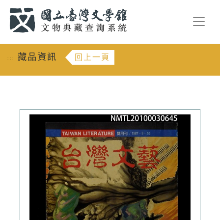
跳到主要內容
:::
藏品資訊
回上一頁
:::