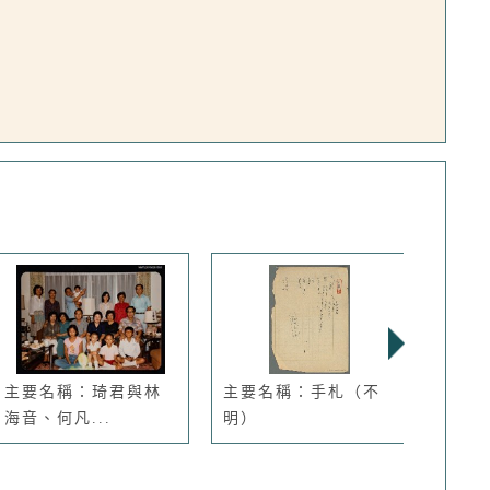
主要名稱：琦君與林
主要名稱：手札（不
期刊
海音、何凡...
明）
刊2期