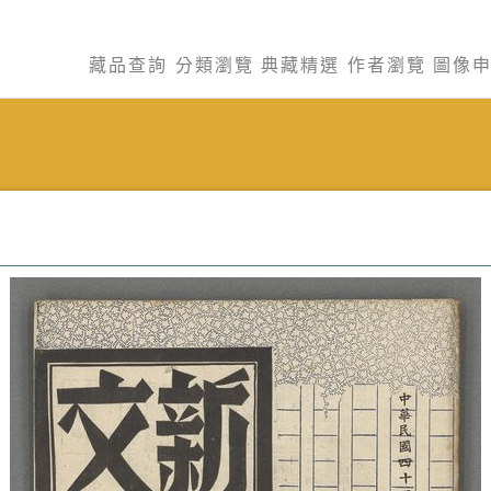
藏品查詢
分類瀏覽
典藏精選
作者瀏覽
圖像