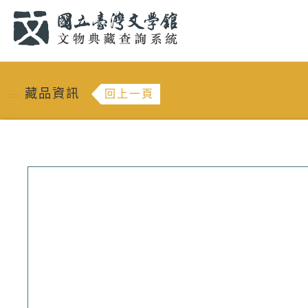
跳到主要內容
:::
藏品資訊
回上一頁
:::