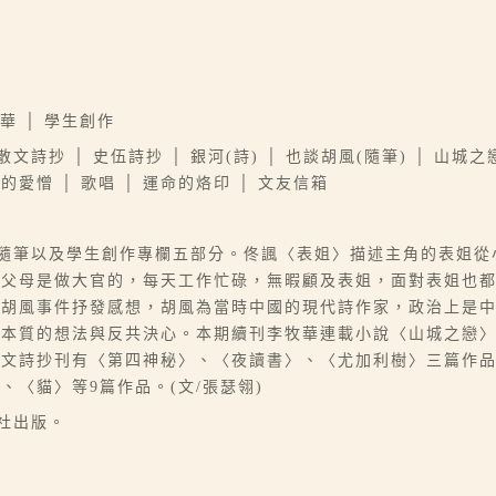
牧華 │ 學生創作
│ 散文詩抄 │ 史伍詩抄 │ 銀河(詩) │ 也談胡風(隨筆) │ 山
炎夏的愛憎 │ 歌唱 │ 運命的烙印 │ 文友信箱
、隨筆以及學生創作專欄五部分。佟諷〈表姐〉描述主角的表姐
的父母是做大官的，每天工作忙碌，無暇顧及表姐，面對表姐也
於胡風事件抒發感想，胡風為當時中國的現代詩作家，政治上是
黨本質的想法與反共決心。本期續刊李牧華連載小說〈山城之戀
散文詩抄刊有〈第四神秘〉、〈夜讀書〉、〈尤加利樹〉三篇作
〈貓〉等9篇作品。(文/張瑟翎)
刊社出版。