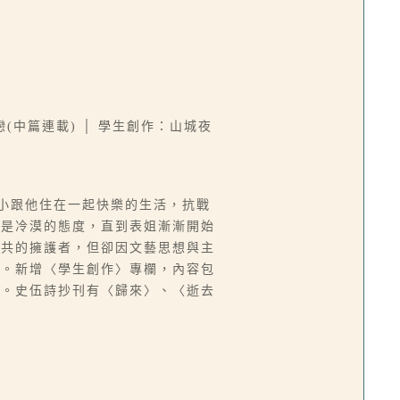
城之戀(中篇連載) │ 學生創作：山城夜
從小跟他住在一起快樂的生活，抗戰
都是冷漠的態度，直到表姐漸漸開始
中共的擁護者，但卻因文藝思想與主
〉。新增〈學生創作〉專欄，內容包
品。史伍詩抄刊有〈歸來〉、〈逝去