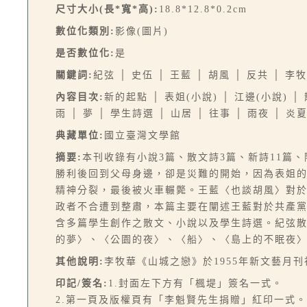
尺寸大小(長*寬*高):
18.8*12.8*0.2cm
數位化類別:
影像(圖片)
是否數位化:
是
關鍵詞:
紀弦 │ 史伍 │ 王藍 │ 胡風 │ 反共 │ 李
內容目次:
新的起點 │ 表姐(小說) │ 江邊(小說) 
雨 │ 夢 │ 學生詩選 │ 山居 │ 往事 │ 雨夜 │ 
典藏單位:
國立臺灣文學館
摘要:
本刊收錄有小說3篇、散文詩3篇、新詩11篇
勝利後回到父母身邊，卻是災難的開始，因為表姐
精神分裂，最後被火車輾斃。王藍〈也談胡風〉對
政者不合遭到整肅，本篇主要在闡述王藍對於共產
含多篇學生創作之散文、小說以及學生詩選。紀弦
的夢〉、〈公園的夜〉、〈船〉、〈島上的不眠夜〉、
其他說明:
李牧華《山城之戀》於1955年新文藝月
印記/簽名:
1.封面左下方有「楓堤」簽名一式。
2.第一頁及版權頁有「李魁賢先生捐贈」紅印一式。