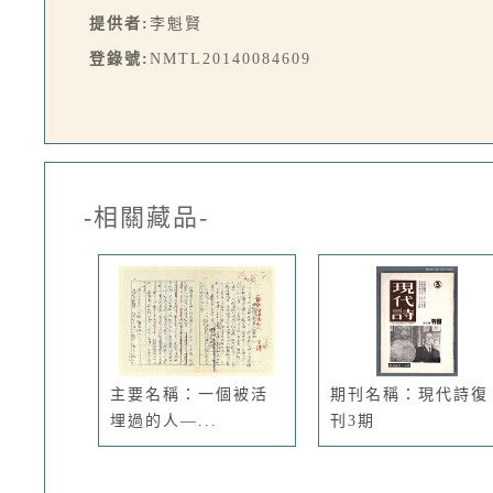
提供者:
李魁賢
登錄號:
NMTL20140084609
-相關藏品-
主要名稱：一個被活
期刊名稱：現代詩復
埋過的人—...
刊3期