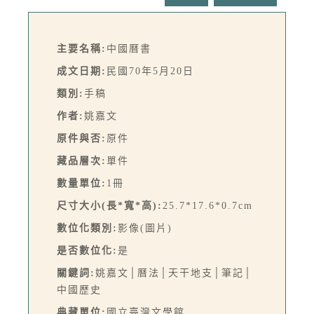
主要名稱:
中國曆書
成文日期:
民國70年5月20日
類別:
手稿
作者:
姚嘉文
原件與否:
原件
藏品層次:
單件
數量單位:
1冊
尺寸大小(長*寬*高):
25.7*17.6*0.7cm
數位化類別:
影像(圖片)
是否數位化:
是
關鍵詞:
姚嘉文│曆法│天干地支│筆記│
中國歷史
典藏單位:
國立臺灣文學館