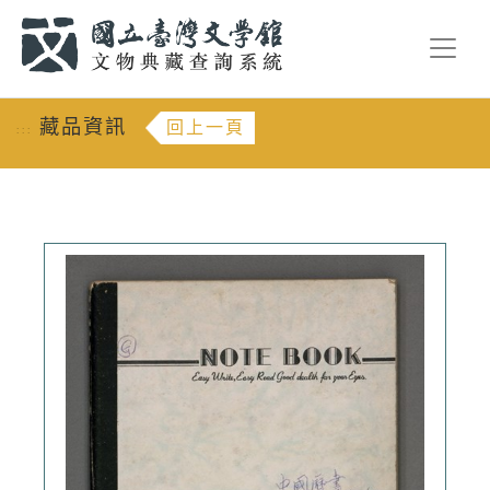
跳到主要內容
:::
藏品資訊
回上一頁
:::