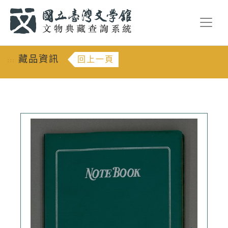
跳到主要內容
:::
藏品資訊
回上一頁
:::