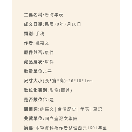
主要名稱:
曆時年表
成文日期:
民國70年7月18日
類別:
手稿
作者:
姚嘉文
原件與否:
原件
藏品層次:
單件
數量單位:
1冊
尺寸大小(長*寬*高):
26*18*1cm
數位化類別:
影像(圖片)
是否數位化:
是
關鍵詞:
姚嘉文│台灣歷史│年表│筆記
典藏單位:
國立臺灣文學館
摘要:
本筆資料為作者整理西元1601年至