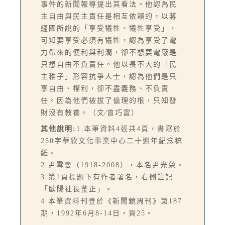
事件的新聞報導提出其看法。他認為民
主自由與民主責任是相互依賴的，以蔣
經國所說的「享受犧牲、犧牲享受」，
可知要享受必須有犧牲，認為享受了電
力帶來的便利與利潤，卻不想要電廠是
只想自由不負責任。他以長不大的「民
主稚子」形容抗爭人士，認為他們是只
享自由、權利，卻不盡義務、不負責
任。因為他們被拔了倫理的根，只知發
財沒有教養。（文∕曾巧雲）
其他說明:
1.本筆資料4張共4頁，書寫於
250字華欣文化事業中心二十週年紀念稿
紙。
2.尹雪曼（1918-2008），本名尹光榮。
3.第1頁標題下有作者署名，右側註記
「歐陽社長釜正」。
4.本筆資料刊登於《新聞鏡周刊》第187
期，1992年6月8-14日，頁25。