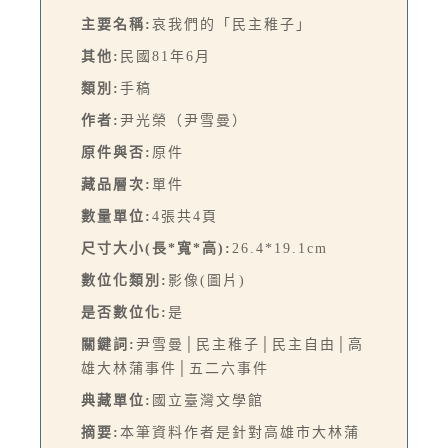
主要名稱:
哀我們的「民主稚子」
其他:
民國81年6月
類別:
手稿
作者:
尹光榮（尹雪曼）
原件與否:
原件
藏品層次:
單件
數量單位:
4張共4頁
尺寸大小(長*寬*高):
26.4*19.1cm
數位化類別:
影像(圖片)
是否數位化:
是
關鍵詞:
尹雪曼│民主稚子│民主自由│高
雄大林蒲事件│五二六事件
典藏單位:
國立臺灣文學館
摘要:
本筆資料作者是針對高雄市大林蒲