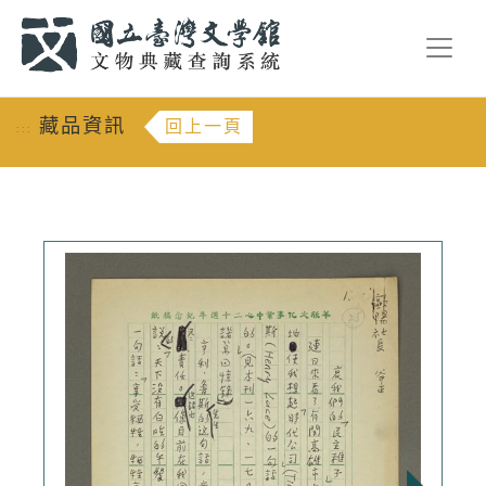
跳到主要內容
:::
藏品資訊
回上一頁
:::