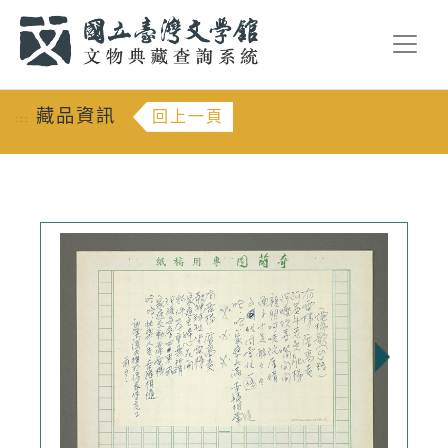
跳到主要內容
:::
藏品資訊
回上一頁
:::