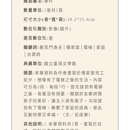
藏品層次:
單件
數量單位:
1張共1頁
尺寸大小(長*寬*高):
18.2*25.6cm
數位化類別:
影像(圖片)
是否數位化:
是
關鍵詞:
鹿耳門漁夫│傳家堡│電梯│家庭
│台語詩
典藏單位:
國立臺灣文學館
摘要:
本筆資料為作者書寫於傳家堡完工
前夕，想像有了電梯之後的生活。內容
可分為2段，每段7行。首先提到有電梯
之後，長輩沒有煩憂，親朋好友都誇獎
房子的美好，讓主人很有面子。次段提
到有了電梯，聯繫了家庭的成員，彼此
互動快樂又幸福。（文／呂函螢）
其他說明:
1.本筆資料共1頁，書寫於白