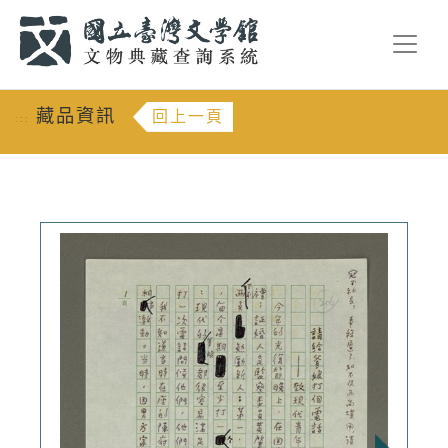
跳到主要內容
:::
藏品資訊
回上一頁
:::