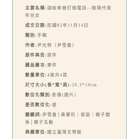
主要名稱:
請給爹娘打個電話—致現代青
年兒女
成文日期:
民國82年11月14日
類別:
手稿
作者:
尹光榮（尹雪曼）
原件與否:
原件
藏品層次:
單件
數量單位:
4張共4頁
尺寸大小(長*寬*高):
26.3*19cm
數位化類別:
影像(圖片)
是否數位化:
是
關鍵詞:
尹雪曼│黃肇珩｜家庭｜親子關
係│親子互動
典藏單位:
國立臺灣文學館