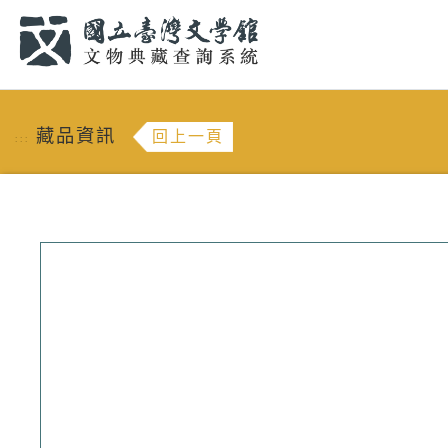
跳到主要內容
:::
藏品資訊
回上一頁
:::