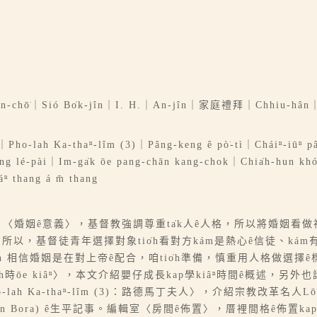
｜Sió Bo̍k-jîn｜I. H.｜An-jîn｜家庭禮拜｜Chhiu-hân
ⁿ｜Pho-lah Ka-thaⁿ-lîm (3)｜Pâng-keng ê pò͘-tì｜Cháiⁿ-iūⁿ p
têng lé-pài｜Im-ga̍k ōe pang-chān kang-chok｜Chia̍h-hun kh
ⁿ thang á m̄ thang
謝禧明）〈婚姻ê意義〉，基督教強調尊重ta̍k人ê人格，所以將婚姻看做
âⁿ做一體；所以，基督徒青年選擇對象tio̍h看對方kám是熱心ê信徒、
o̍h 相信婚姻是在對上帝ê配合，咱tio̍h準備，慎重用人格做選擇
m-mi̍h時ōe kiâⁿ〉，本文介紹嬰仔成長kap學kiâⁿ時間ê概述，另外也講
h Ka-thaⁿ-lîm (3)：路德馬丁夫人〉，介紹宗教改革名人Lō͘-t
rine von Bora) ê生平記事。編輯室〈房間ê佈置〉，厝裡間格ê佈置kap設計