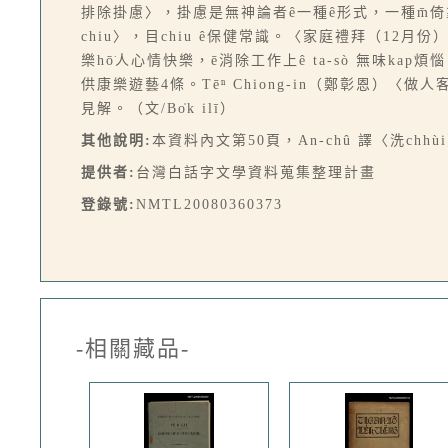
排除掛慮〉，掛慮是無神論者ê一種ê形式，一種m̄倚靠上帝ê表現
chiu〉，目chiu ê保健常識。〈家庭禮拜（12
樂hō͘人心情快樂，ē消除工作上ê ta-sò 無味kap
供康樂遊藝4條。Tēⁿ Chiong-in（鄭彰恩）〈做人客〉
見解。（文/Bo̍k ilī）
其他說明:
本資料內文第50頁，An-chû 譯〈洗ch
提供者:
台灣白話字文學資料蒐集整理計畫
登錄號:
NMTL20080360373
-相關藏品-