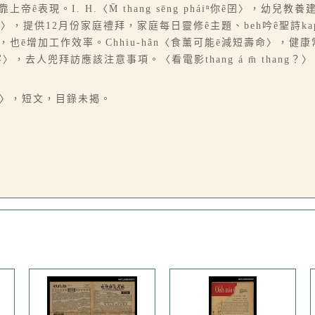
。I. H.〈M̄ thang sēng pháiⁿ你ê囝〉，幼兒教養建議。
月份）〉，提供12月份家庭禮拜，家庭每日靈修ê主題、beh吟ê聖詩
煩惱，也ē增加工作效率。Chhiu-hân〈食薰可能ē減短壽命〉，健康
，去人兜拜訪應該注意事項。〈看電影thang á m̄ thang？〉，基督
hùi〉，短文，目錄未揭。