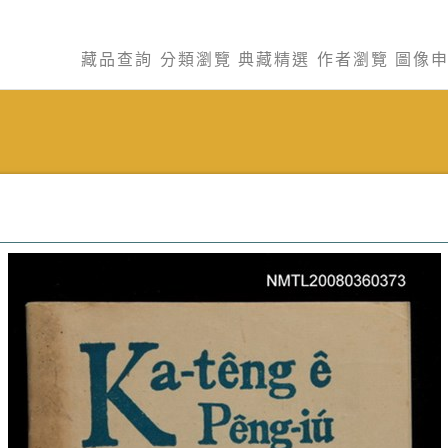
藏品查詢
分類瀏覽
典藏精選
作者瀏覽
圖像