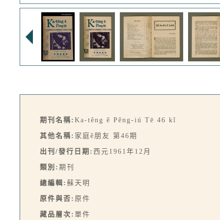
期刊名稱:
Ka-têng ê Pêng-iú Tē 46 kî
其他名稱:
家庭ê朋友 第46期
出刊/發行日期:
西元1961年12月
類別:
期刊
總編輯:
蘇天明
原件與否:
原件
藏品層次:
單件