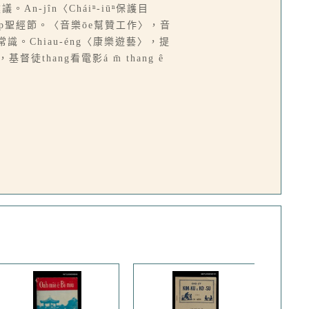
An-jîn〈Cháiⁿ-iūⁿ保護目
kap聖經節。〈音樂ōe幫贊工作〉，音
常識。Chiau-éng〈康樂遊藝〉，提
徒thang看電影á m̄ thang ê