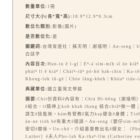
數量單位:
1冊
尺寸大小(長*寬*高):
18.9*12.9*0.3cm
數位化類別:
影像(圖片)
是否數位化:
是
關鍵詞:
台灣宣道社｜蘇天明｜謝禧明｜An-seng｜Un-chō͘
白話字
內容目次:
Hun-in ê ì-gī｜Eⁿ-á sím-mi̍h sî ōe kiâ
pháiⁿ lí ê kiáⁿ｜Cháiⁿ-iūⁿ pó-hō͘ ba̍k-chiu｜Ka-
Khong-lo̍k iû-gē｜Chòe lâng-kheh｜Khòaⁿ tiān-iá
典藏單位:
國立臺灣文學館
摘要:
Chit份資料ê內容有：Chiā Hí-bêng（
ê結合，tī精神上koh khah thang 結合chi
謀生ê技能無，kám有管教ê氣力kap健全ê身體；Ti
án-ne tio̍h bē有重大ê錯誤。An-seng〈嬰仔sí
密切ê關係。Un-chō͘，介紹基督教出名ê婦女：〈Pho-la
Luther）ê夫人Pho-lah Ka-thaⁿ-lîm (Cathe