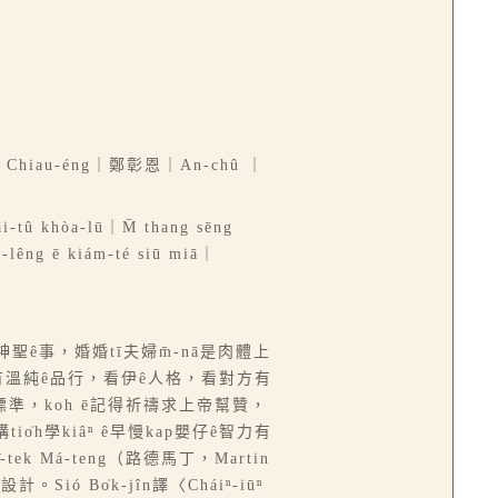
｜Chiau-éng｜鄭彰恩｜An-chû ｜
âi-tû khòa-lū｜M̄ thang sēng
ó-lêng ē kiám-té siū miā｜
神聖ê事，婚婚tī夫婦m̄-nā是肉體上
kám有溫純ê品行，看伊ê人格，看對方有
ê標準，koh ē記得祈禱求上帝幫贊，
tio̍h學kiâⁿ ê早慢kap嬰仔ê智力有
ek Má-teng（路德馬丁，Martin
。Sió Bo̍k-jîn譯〈Cháiⁿ-iūⁿ