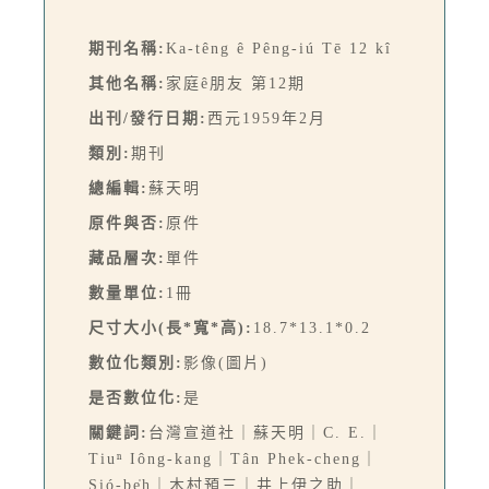
期刊名稱:
Ka-têng ê Pêng-iú Tē 12 kî
其他名稱:
家庭ê朋友 第12期
出刊/發行日期:
西元1959年2月
類別:
期刊
總編輯:
蘇天明
原件與否:
原件
藏品層次:
單件
數量單位:
1冊
尺寸大小(長*寬*高):
18.7*13.1*0.2
數位化類別:
影像(圖片)
是否數位化:
是
關鍵詞:
台灣宣道社｜蘇天明｜C. E.｜
Tiuⁿ Iông-kang｜Tân Phek-cheng｜
Sió-be̍h｜木村預三｜井上伊之助｜