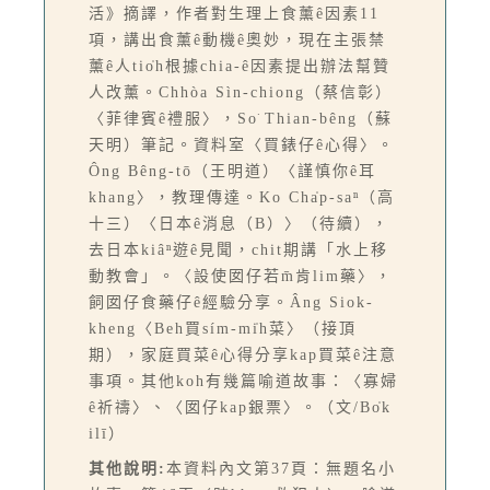
活》摘譯，作者對生理上食薰ê因素11
項，講出食薰ê動機ê奧妙，現在主張禁
薰ê人tio̍h根據chia-ê因素提出辦法幫贊
人改薰。Chhòa Sìn-chiong（蔡信彰）
〈菲律賓ê禮服〉，So͘ Thian-bêng（蘇
天明）筆記。資料室〈買錶仔ê心得〉。
Ông Bêng-tō（王明道）〈謹慎你ê耳
khang〉，教理傳達。Ko Cha̍p-saⁿ（高
十三）〈日本ê消息（B）〉（待續），
去日本kiâⁿ遊ê見聞，chit期講「水上移
動教會」。〈設使囡仔若m̄肯lim藥〉，
飼囡仔食藥仔ê經驗分享。Âng Siok-
kheng〈Beh買sím-mi̍h菜〉（接頂
期），家庭買菜ê心得分享kap買菜ê注意
事項。其他koh有幾篇喻道故事：〈寡婦
ê祈禱〉、〈囡仔kap銀票〉。（文/Bo̍k
ilī）
其他說明:
本資料內文第37頁：無題名小