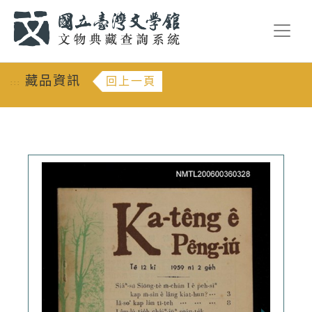
跳到主要內容
:::
藏品資訊
回上一頁
:::