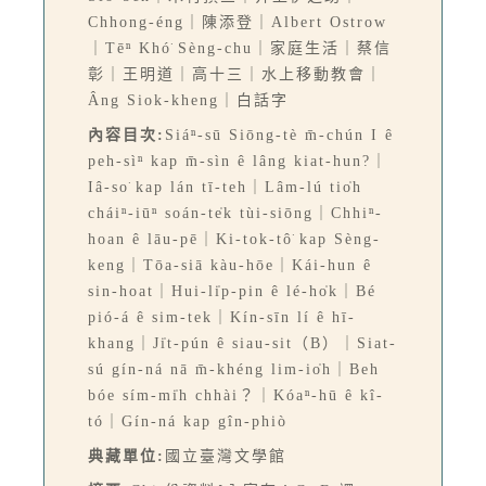
Chhong-éng｜陳添登｜Albert Ostrow
｜Tēⁿ Khó͘ Sèng-chu｜家庭生活｜蔡信
彰｜王明道｜高十三｜水上移動教會｜
Âng Siok-kheng｜白話字
內容目次:
Siáⁿ-sū Siōng-tè m̄-chún I ê
peh-sìⁿ kap m̄-sìn ê lâng kiat-hun?｜
Iâ-so͘ kap lán tī-teh｜Lâm-lú tio̍h
cháiⁿ-iūⁿ soán-te̍k tùi-siōng｜Chhiⁿ-
hoan ê lāu-pē｜Ki-tok-tô͘ kap Sèng-
keng｜Tōa-siā kàu-hōe｜Kái-hun ê
sin-hoat｜Hui-li̍p-pin ê lé-ho̍k｜Bé
pió-á ê sim-tek｜Kín-sīn lí ê hī-
khang｜Ji̍t-pún ê siau-sit（B）｜Siat-
sú gín-ná nā m̄-khéng lim-io̍h｜Beh
bóe sím-mi̍h chhài？｜Kóaⁿ-hū ê kî-
tó｜Gín-ná kap gîn-phiò
典藏單位:
國立臺灣文學館