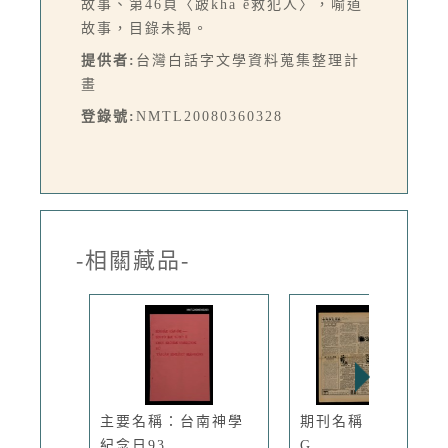
故事、第46頁〈跛kha ē救犯人〉，喻道
故事，目錄未揭。
提供者:
台灣白話字文學資料蒐集整理計
畫
登錄號:
NMTL20080360328
-相關藏品-
主要名稱：台南神學
期刊名稱：TÂI-OÂ
紀念日93...
G...