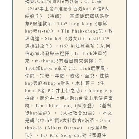
摘要:
Chit份資料ê內容有：C. E.譯，
〈Siáⁿ事上帝m̄准屬伊百姓kap m̄信ê人
結婚？〉（待續），基督徒選擇結婚對
象ê聖經教示。Tiuⁿ Iông-kang〈耶穌
kap咱tī-teh〉，Tân Phek-cheng記，教
理傳達。Sió-be̍h〈男女tio̍h cháiⁿ-iūⁿ
選擇對象？〉，tio̍h ài注意幾項：A.用
信心做出發點來選擇；B. Tio̍h注重將
來，m̄-thang只有看目前來選擇；C.
Tio̍h知ka-kī ê本份；D. Tio̍h選家風、
學問、宗教、年歲、體格、面貌、性情
kap興趣有ha̍p ê對象。木村預三〈生
hoan ê老pē：井上伊之助〉Chhong-éng
採編，簡介井上伊之助tī台灣山地傳道事
跡。Tân Thiam-teng（陳添登）〈基督
徒kap聖經〉。〈大社教會沿革〉，本文
是講台中市神岡ê大社教會ê沿革。Ò-su-
thok-lō（Albert Ostrow）〈改薰ê新
法〉，Tēⁿ Khó͘ Sèng-chu對《家庭生