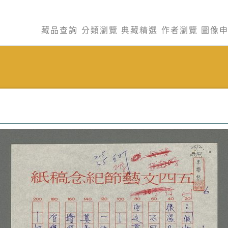
藏品查詢
分類瀏覽
典藏精選
作者瀏覽
圖像