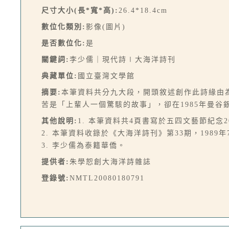
尺寸大小(長*寬*高):
26.4*18.4cm
數位化類別:
影像(圖片)
是否數位化:
是
關鍵詞:
李少儒｜現代詩∣大海洋詩刊
典藏單位:
國立臺灣文學館
摘要:
本筆資料共分九大段，開頭敘述創作此詩緣由
苦是「上輩人一個驚駭的故事」，卻在1985年曼
其他說明:
1. 本筆資料共4頁書寫於五四文藝節紀念2
2. 本筆資料收錄於《大海洋詩刊》第33期，1989年
3. 李少儒為泰籍華僑。
提供者:
朱學恕創大海洋詩雜誌
登錄號:
NMTL20080180791