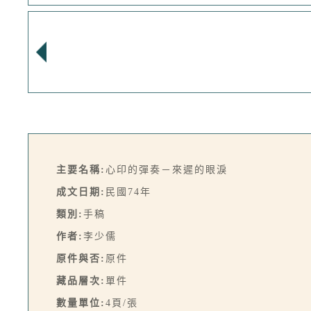
主要名稱:
心印的彈奏－來遲的眼淚
成文日期:
民國74年
類別:
手稿
作者:
李少儒
原件與否:
原件
藏品層次:
單件
數量單位:
4頁/張