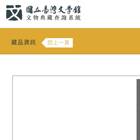
跳到主要內容
:::
藏品資訊
回上一頁
:::