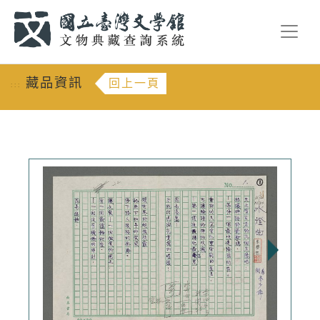
跳到主要內容
:::
藏品資訊
回上一頁
:::