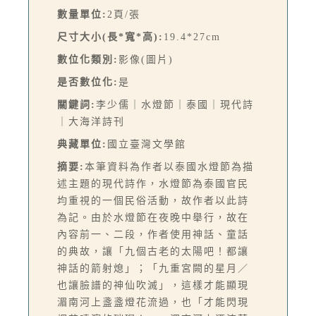
數量單位:
2頁/張
尺寸大小(長*寬*高):
19.4*27cm
數位化類別:
影像(圖片)
是否數位化:
是
關鍵詞:
李少儒｜水燈節｜泰國｜現代詩
｜大海洋詩刊
典藏單位:
國立臺灣文學館
摘要:
本筆資料為作者以泰國水燈節為描
述主題的現代詩作，水燈節為泰國官民
均重視的一個民俗活動，故作者以此詩
為記。由於水燈節在夜晚中舉行，故在
內容前一、二段，作者使用神話、童話
的典故，讓「九個古老的太陽吧！都讓
神話的箭射熄」；「九重宮闕的星月／
也讓臉譜的神仙吹滅」，這樣才能顯現
湄南河上盞盞燈花流過，也「才能閃現