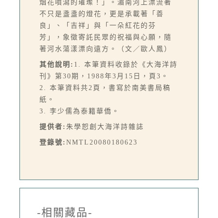
烟花噴瀉的璀璨！」。湄南河上漂流著
不只是盞盞的燈花，更是承載著「善
良」、「吉祥」與「一朵紅花的芬
芳」，象徵寄託民眾的祝福與心願，隨
著河水蕩漾漂向遠方。（文／歐人鳳）
其他說明:
1. 本筆資料收錄於《大海洋詩
刊》第30期，1988年3月15日，頁3。
2. 本筆資料共2頁，書寫於南美書局稿
紙。
3. 李少儒為泰籍華僑。
提供者:
朱學恕創大海洋詩雜誌
登錄號:
NMTL20080180623
-相關藏品-