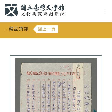
跳到主要內容
:::
藏品資訊
回上一頁
:::