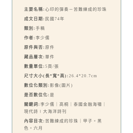
主要名稱:
心印的彈奏－苦難練成的珍珠
成文日期:
民國74年
類別:
手稿
作者:
李少儒
原件與否:
原件
藏品層次:
單件
數量單位:
5頁/張
尺寸大小(長*寬*高):
26.4*20.7cm
數位化類別:
影像(圖片)
是否數位化:
是
關鍵詞:
李少儒｜高桐｜泰國金融海嘯｜
現代詩∣大海洋詩刊
內容目次:
苦難練成的珍珠｜甲子。黑
色。六月