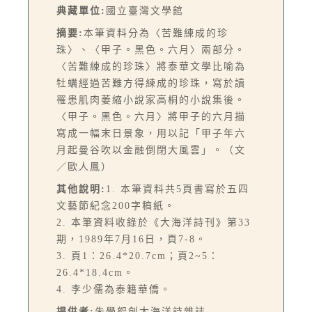
典藏單位:
國立臺灣文學館
摘要:
本筆資料分為〈苦難練成的珍
珠〉、〈甲子。黑色。六月〉兩部分。
〈苦難練成的珍珠〉將泰華文學比喻為
牡蠣經過苦難方得練成的珍珠，寫於讀
罹患肌肉萎縮小說家高桐的小說集後。
〈甲子。黑色。六月〉將甲子的六月描
寫成一幅末日景象，用以記「甲子年六
月起曼谷吹以金融倒閉大風雲」。（文
／歐人鳳）
其他說明:
1. 本筆資料共5頁書寫於五四
文藝節紀念200字稿紙。
2. 本筆資料收錄於《大海洋詩刊》第33
期，1989年7月16日，頁7-8。
3. 頁1：26.4*20.7cm；頁2~5：
26.4*18.4cm。
4. 李少儒為泰籍華僑。
提供者:
朱學恕創大海洋詩雜誌