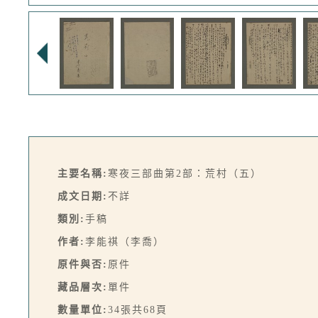
主要名稱:
寒夜三部曲第2部：荒村（五）
成文日期:
不詳
類別:
手稿
作者:
李能祺（李喬）
原件與否:
原件
藏品層次:
單件
數量單位:
34張共68頁