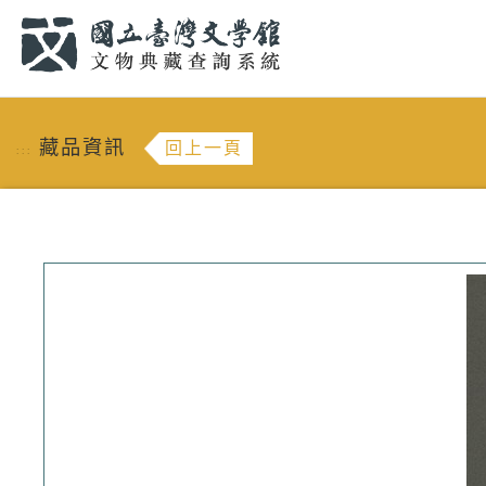
跳到主要內容
:::
藏品資訊
回上一頁
:::