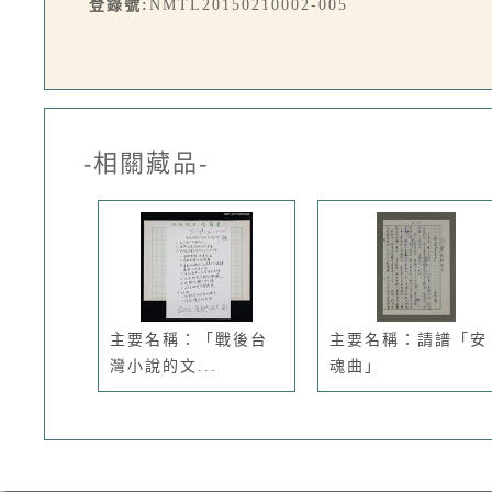
登錄號:
NMTL20150210002-005
-相關藏品-
主要名稱：「戰後台
主要名稱：請譜「安
灣小說的文...
魂曲」