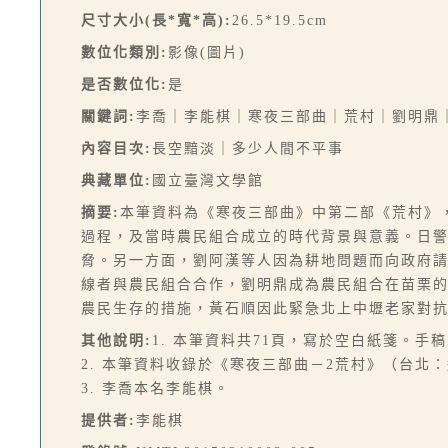
尺寸大小(長*寬*高):
26.5*19.5cm
數位化類別:
影像(圖片)
是否數位化:
是
關鍵詞:
李喬｜李能棋｜寒夜三部曲｜荒村｜劉明鼎
內容目次:
長空黯淡｜多少人間不平事
典藏單位:
國立臺灣文學館
摘要:
本筆資料為《寒夜三部曲》中第二部《荒村》
過程，及當時農民組合成立的時代背景與意義。日
脅。另一方面，劉阿漢等人因為耕地問題而向政府
線者與農民組合合作，劉明鼎成為農民組合在苗栗
農民生存的措施，黃石順因此緊急北上中壢老家對
其他說明:
1. 本筆資料共71頁，寫於空白紙箋。手
2. 本筆資料收錄於《寒夜三部曲－2荒村》（台北：遠景
3. 李喬本名李能棋。
提供者:
李能棋