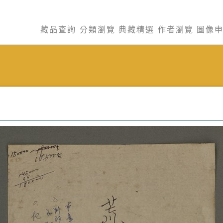
藏品查詢
分類瀏覽
典藏精選
作者瀏覽
圖像