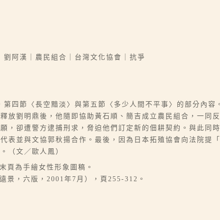
｜劉阿漢｜農民組合｜台灣文化協會｜抗爭
，第四節〈長空黯淡〉與第五節〈多少人間不平事〉的部分內容
警釋放劉明鼎後，他隨即協助黃石順、簡吉成立農民組合，一同
請願，卻遭警方逮捕刑求，脅迫他們訂定新的佃耕契約。與此同
的代表並與文協郭秋揚合作。最後，因為日本拓殖協會向法院提
抗。（文／歐人鳳）
稿末頁為手繪女性形象圖稿。
，六版，2001年7月），頁255-312。