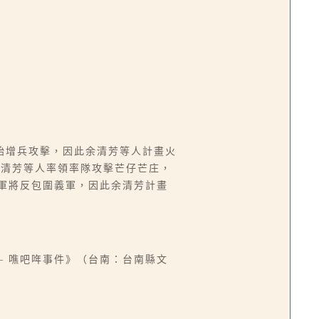
始增兵攻擊，因此余清芳等人計畫火
余清芳等人率領率隊攻擊芒仔芒庄，
日軍將反包圍義軍，因此余清芳計畫
— 噍吧哖事件》（台南：台南縣文