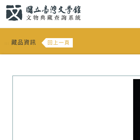
跳到主要內容
:::
藏品資訊
回上一頁
:::