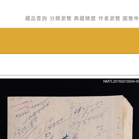
藏品查詢
分類瀏覽
典藏精選
作者瀏覽
圖像