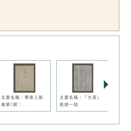
主要名稱：寒夜三部
主要名稱：「大家」
期刊
曲第2部：...
逃過一劫
卷26