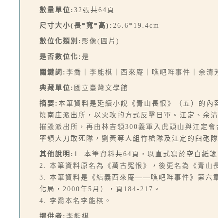
數量單位:
32張共64頁
尺寸大小(長*寬*高):
26.6*19.4cm
數位化類別:
影像(圖片)
是否數位化:
是
關鍵詞:
李喬｜李能棋｜西來庵｜噍吧哖事件｜余清
典藏單位:
國立臺灣文學館
摘要:
本筆資料是延續小說《青山長恨》（五）的內
燒南庄派出所，以火攻的方式反擊日軍。江定、余
摧毀派出所，再由林吉領300義軍入虎頭山與江定
率領大刀敢死隊，劉黃等人組竹槍隊及江定的臼砲
其他說明:
1. 本筆資料共64頁，以直式寫於空白紙
2. 本筆資料原名為《萬古冤恨》，後更名為《青山
3. 本筆資料是《結義西來庵——噍吧哖事件》第
化局，2000年5月），頁184-217。
4. 李喬本名李能棋。
提供者:
李能棋