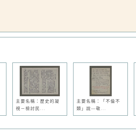
主要名稱：歷史的凝
主要名稱：「不倫不
視－檢討民...
類」說—敬...