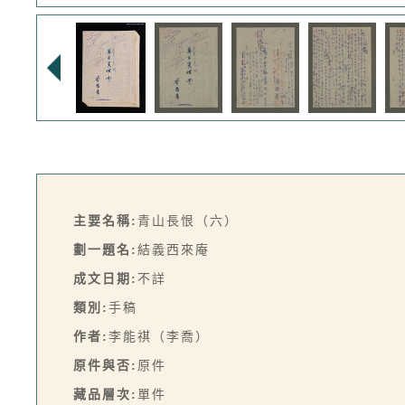
主要名稱:
青山長恨（六）
劃一題名:
結義西來庵
成文日期:
不詳
類別:
手稿
作者:
李能祺（李喬）
原件與否:
原件
藏品層次:
單件