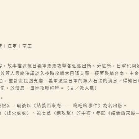
芳｜江定｜南庄
容，故事描述抗日義軍紛紛攻擊各個派出所、分駐所，日軍也開
清芳等人最終決議於入夜時攻擊大目降支廳，接著襲擊台南。由
會合，並計畫包圍支廳。義軍透過日軍的線人石瑞的消息，得知
隊伍，於清晨一舉進攻噍吧哖。（文／歐人鳳）
箋。
長恨》，最後以《結義西來庵—— 噍吧哖事件》為名出版。
六章〈烽火處處〉、第七章〈總攻擊〉的手稿。參閱《結義西來庵