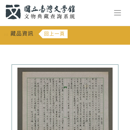
跳到主要內容
:::
藏品資訊
回上一頁
:::