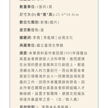
數量單位:
1張共1頁
尺寸大小(長*寬*高):
25.6*34.6cm
數位化類別:
影像(圖片)
是否數位化:
是
關鍵詞:
李喬│李能棋│台灣文化
典藏單位:
國立臺灣文學館
摘要:
本筆資料是作者回憶1995年接獲台
美基金會將頒發人文科學獎，進而感嘆
在台灣的歷史發展與文化創造上，都是
憑藉台灣人的力量前行，而台美基金會
更是引領著海外台人一同實現這項有意
義的工作，因而作者獲獎餘有榮焉。因
此作者在聽聞台美基金會即將組織人才
聯絡網，設置才智團隊，便撰文祝福及
表達共襄盛舉之意。（文／歐人鳳）
其他說明:
1. 李喬本名李能棋。