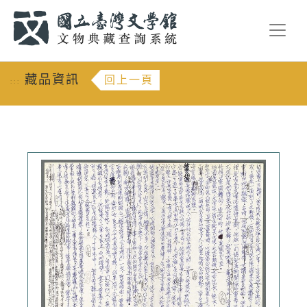
跳到主要內容
:::
藏品資訊
回上一頁
:::