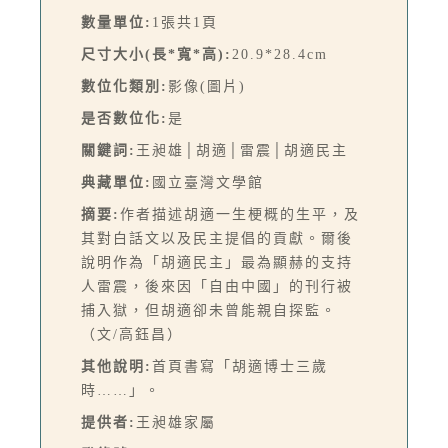
數量單位:
1張共1頁
尺寸大小(長*寬*高):
20.9*28.4cm
數位化類別:
影像(圖片)
是否數位化:
是
關鍵詞:
王昶雄│胡適│雷震│胡適民主
典藏單位:
國立臺灣文學館
摘要:
作者描述胡適一生梗概的生平，及
其對白話文以及民主提倡的貢獻。爾後
說明作為「胡適民主」最為顯赫的支持
人雷震，後來因「自由中國」的刊行被
捕入獄，但胡適卻未曾能親自探監。
（文/高鈺昌）
其他說明:
首頁書寫「胡適博士三歲
時……」。
提供者:
王昶雄家屬