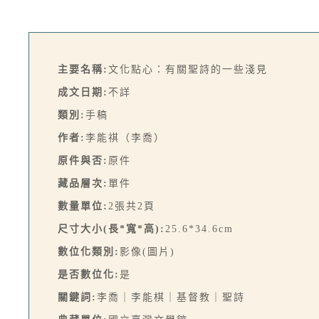
主要名稱:
文化點心：有關聖詩的一些淺見
成文日期:
不詳
類別:
手稿
作者:
李能祺（李喬）
原件與否:
原件
藏品層次:
單件
數量單位:
2張共2頁
尺寸大小(長*寬*高):
25.6*34.6cm
數位化類別:
影像(圖片)
是否數位化:
是
關鍵詞:
李喬｜李能棋｜基督教｜聖詩