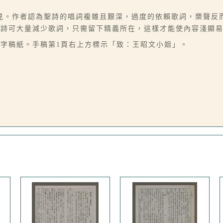
見。作者認為聖詩的唱詞複雜且艱深，過度的依賴歌詞，樂聲反
聖詩可大量減少歌詞，只需留下精義所在，這樣才能使內容淺顯
00字稿紙。手稿第1頁右上方標示「致：王昭文小姐」。