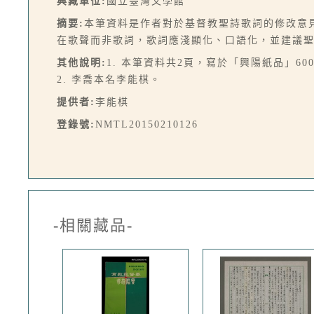
典藏單位:
國立臺灣文學館
摘要:
本筆資料是作者對於基督教聖詩歌詞的修改意
在歌聲而非歌詞，歌詞應淺顯化、口語化，並建議
其他說明:
1. 本筆資料共2頁，寫於「興陽紙品」6
2. 李喬本名李能棋。
提供者:
李能棋
登錄號:
NMTL20150210126
-相關藏品-