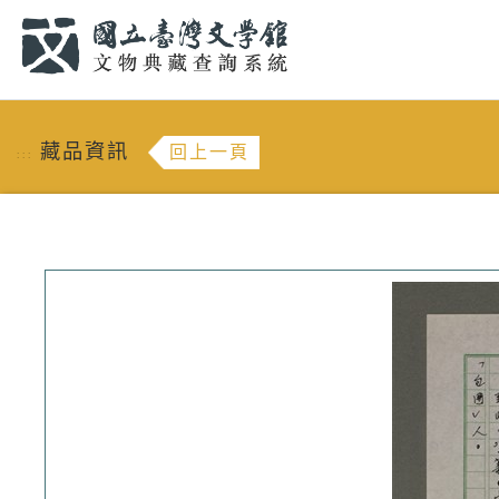
跳到主要內容
:::
藏品資訊
回上一頁
:::