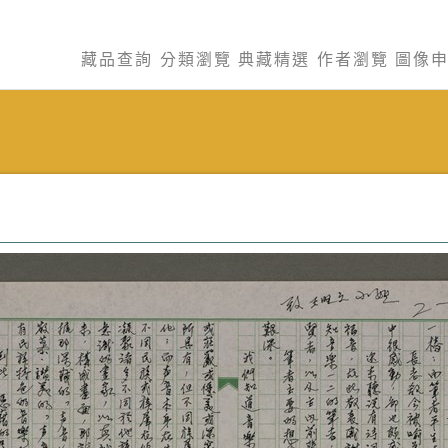
藏品查詢
分類瀏覽
典藏精選
作者瀏覽
圖像