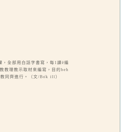
有20課，全部用白話字書寫，每1課ê編
基督教教理教示取材來編寫，目的beh
傳教同齊進行。（文/Bo̍k ilī）