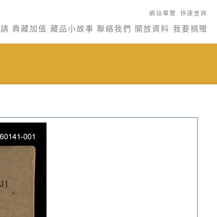
網站導覽
快速查詢
申請
典藏加值
藏品小故事
聯絡我們
開放資料
我要捐贈