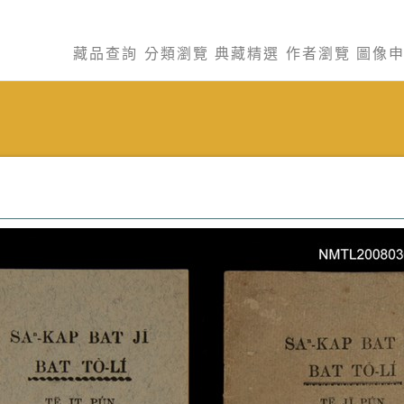
藏品查詢
分類瀏覽
典藏精選
作者瀏覽
圖像