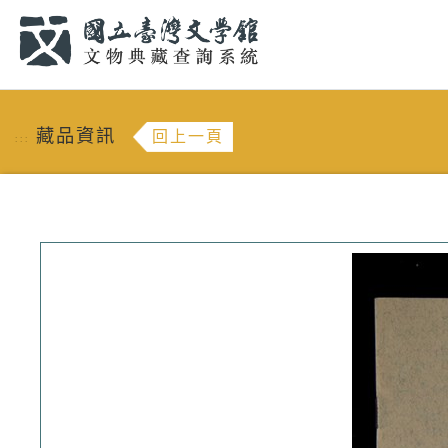
跳到主要內容
:::
藏品資訊
回上一頁
:::