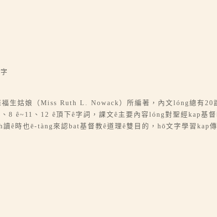
話字
福生姑娘（Miss Ruth L. Nowack）所編著，內文lóng總
 ê~11、12 ê頂下ê字詞，課文ê主要內容lóng對聖經kap
ng時teh讀ê時也ē-tàng來認bat基督教ê道理ê雙目的，hō͘文字學習kap