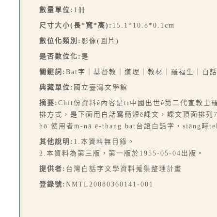
數量單位:
1冊
尺寸大小(長*寬*高):
15.1*10.8*0.1cm
數位化類別:
影像(圖片)
是否數位化:
是
關鍵詞:
Bat字｜基督教｜道理｜教材｜羅福生｜白
典藏單位:
國立臺灣文學館
摘要:
Chit份資料ê內容是tī中國出世ê第二代宣教士羅
排方式，是下面用白話寫簡短ê課文，課文頂面排列7、8
hō͘ 使用者m̄-nā ē-thang bat台語白話字，siā
其他說明:
1.本資料無目錄。
2.本資料為第三版，第一版於1955-05-04出版。
提供者:
台灣白話字文學資料蒐集整理計畫
登錄號:
NMTL20080360141-001